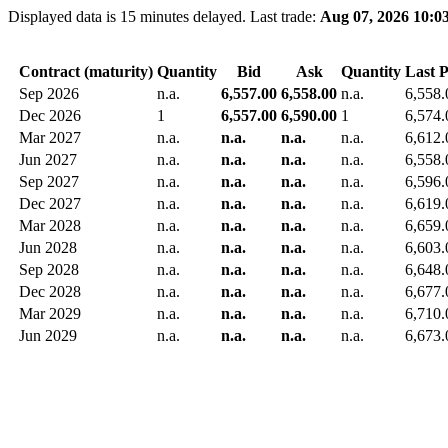
Displayed data is 15 minutes delayed. Last trade:
Aug 07, 2026 10:0
Contract (maturity)
Quantity
Bid
Ask
Quantity
Last P
Sep 2026
n.a.
6,557.00
6,558.00
n.a.
6,558.
Dec 2026
1
6,557.00
6,590.00
1
6,574.
Mar 2027
n.a.
n.a.
n.a.
n.a.
6,612.
Jun 2027
n.a.
n.a.
n.a.
n.a.
6,558.
Sep 2027
n.a.
n.a.
n.a.
n.a.
6,596.
Dec 2027
n.a.
n.a.
n.a.
n.a.
6,619.
Mar 2028
n.a.
n.a.
n.a.
n.a.
6,659.
Jun 2028
n.a.
n.a.
n.a.
n.a.
6,603.
Sep 2028
n.a.
n.a.
n.a.
n.a.
6,648.
Dec 2028
n.a.
n.a.
n.a.
n.a.
6,677.
Mar 2029
n.a.
n.a.
n.a.
n.a.
6,710.
Jun 2029
n.a.
n.a.
n.a.
n.a.
6,673.