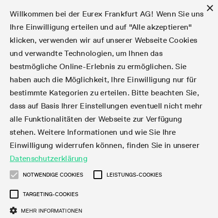
×
Willkommen bei der Eurex Frankfurt AG! Wenn Sie uns
Ihre Einwilligung erteilen und auf "Alle akzeptieren"
klicken, verwenden wir auf unserer Webseite Cookies
Märkte
Zinsderivate
Aktien
Aktienindex
Dividenden
Volatilität
ETF & ETC
Cryptocurrency
Rohstoffe
FX
Handel
Handelskalender
Handelszeiten
Börsenmitgliedschaft
Teilnehmerlisten
Orderbuch-Handel
Eurex T7 Entry Services
Handelsprogramme
Margin Calculators
Daten
Statistiken
Handels-Files
Clearing-Files
Rules & Regs
Kapitalmaßnahmen
MiFID II/MiFIR
Find
Kontakte und Lokationen
Training
Über uns
Märkte
und verwandte Technologien, um Ihnen das
bestmögliche Online-Erlebnis zu ermöglichen. Sie
English
简体
繁体
한국어
Notifizierte Anleihen | Lieferbare Anleihen und
Produktüberblick
Fixed Income Futures
Aktienoptionen
DAX®
Aktien-Dividendenderivate
VSTOXX®
Aktienindex-ETF-Derivate
FTSE Bitcoin & Ethereum Derivatives
Bloomberg Commodity Indizes
Währungspaare
Handelskalender-Archiv
Handelsphasen
Zulassungsanforderungen
Börsenmitglieder
Matching-Prinzipien
Multilaterale und Brokerage-Funktionalität
StrategyMaster
Eurex Clearing Prisma Margin Calculators
Online-Marktstatistiken
Produktparameter Files
Eurex Regelwerke
Informationen über Kapitalmaßnahmen
DEA-DMA
Corporate Action Information Subskription
Adressen
E-Vorlesungen
Der Handelsplatz
Handelskalender
Statistiken
Konvertierungsfaktoren
Handel
haben auch die Möglichkeit, Ihre Einwilligung nur für
bestimmte Kategorien zu erteilen. Bitte beachten Sie,
Fixed Income-Optionen
Aktien-Futures
Mini-DAX®
Aktienindex-Dividendenderivate
Varianz-Futures
Fixed Income ETF-Derivate
Verlängerte Handelszeiten
Clearing-Lizenzen
Market-Making Futures
Strategiehandel
Block Trades
VarianceCalculator
RBM Calculator
Tagesstatistiken
T7 Entry Service-Parameter
Risikoparameter und Initial Margins
Eurex Repo Regelwerke
Verfahren bei Kapitalmaßnahmen
Nachhandelstransparenz
Rundschreiben & Newsflashes abonnieren
Regionale Sales Kontakte
IFM Screencasts
Kernkompetenzen
Zinsderivate
Handelszeiten
Handels-Files
Clear
dass auf Basis Ihrer Einstellungen eventuell nicht mehr
alle Funktionalitäten der Webseite zur Verfügung
Financing of Futures CTDs
Aktien Total Return Futures
STOXX® Indizes
Exchange Traded Commodities-Derivate
Market-Making Optionen
Orderarten
T7 Entry Service via E-Mail
Monatsstatistiken
EFS Trades
Wertpapiere Margin-Gruppen und -Klassen
Rundschreiben & Mailings
Das Unternehmen
Kapitalmaßnahmen
Aktien
Production Newsboard
Clearing-Files
Daten
stehen. Weitere Informationen und wie Sie Ihre
Einwilligung widerrufen können, finden Sie in unserer
Corporate Bond Index Futures
MSCI Indizes
ISV & Service Provider
Orderverarbeitung
Vola Trades
Handelsstatistiken
EFP-Fin Trades
Haircut und Bereinigter Wechselkurs
News
Eurex-Derivate in den USA
Transaktionsentgelte
Aktienindex
Automatischer File Download
Support
Datenschutzerklärung
Geldmarktderivate
Total Return Futures
3rd Party Information Provider
Kontenstruktur
Zusätzliche Kontraktvarianten
Snapshot Summary Reports
EFP-Index Trades
Webcasts & Videos
Order-Transaktions-Verhältnis
Börsenmitgliedschaft
Real-time Daten
Dividenden
NOTWENDIGE COOKIES
LEISTUNGS-COOKIES
Rules & Regs
TARGETING-COOKIES
SARON® Futures
ESG Index Derivatives
Datenanbieter
Exchange for Physicals
MiFID2 Instrumente zu Rohstoff-Derivaten
Publikationen
Entgelt für exzessive Systemnutzung
Historische Daten
Teilnehmerlisten
Volatilität
Find
MEHR INFORMATIONEN