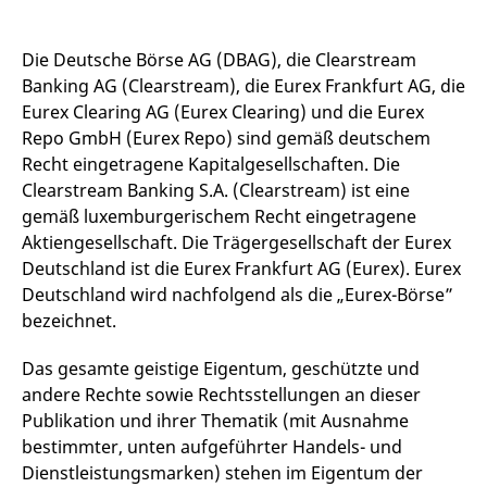
v
a
B
S
Die Deutsche Börse AG (DBAG), die Clearstream
a
Banking AG (Clearstream), die Eurex Frankfurt AG, die
[abcdef0123456789]{32}
analytics.deutsche-
Session
E
Eurex Clearing AG (Eurex Clearing) und die Eurex
boerse.com
B
Repo GmbH (Eurex Repo) sind gemäß deutschem
mdg2sessionid
eurex-
Session
D
api.factsetdigitalsolutions.com
n
Recht eingetragene Kapitalgesellschaften. Die
D
Clearstream Banking S.A. (Clearstream) ist eine
ApplicationGatewayAffinityCORS
analytics.deutsche-
Session
N
gemäß luxemburgerischem Recht eingetragene
boerse.com
v
u
Aktiengesellschaft. Die Trägergesellschaft der Eurex
a
Deutschland ist die Eurex Frankfurt AG (Eurex). Eurex
ApplicationGatewayAffinity
eurex.com
Session
N
Deutschland wird nachfolgend als die „Eurex-Börse”
v
u
bezeichnet.
a
ApplicationGatewayAffinityCORS
eurex.com
Session
N
Das gesamte geistige Eigentum, geschützte und
v
andere Rechte sowie Rechtsstellungen an dieser
u
a
Publikation und ihrer Thematik (mit Ausnahme
CookieScriptConsent
CookieScript
1 Jahr
D
bestimmter, unten aufgeführter Handels- und
.eurex.com
C
D
Dienstleistungsmarken) stehen im Eigentum der
E