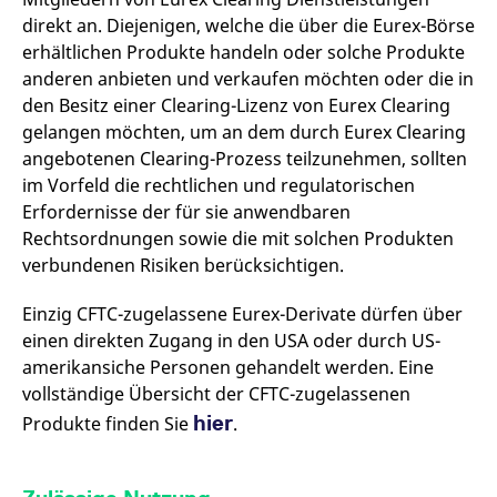
messen. Es handelt sich
direkt an. Diejenigen, welche die über die Eurex-Börse
um ein Muster-Cookie,
bei dem auf das Präfix
erhältlichen Produkte handeln oder solche Produkte
_pk_ses eine kurze Reihe
von Zahlen und
anderen anbieten und verkaufen möchten oder die in
Buchstaben folgt, bei der
den Besitz einer Clearing-Lizenz von Eurex Clearing
es sich vermutlich um
einen Referenzcode für
gelangen möchten, um an dem durch Eurex Clearing
die Domain handelt, die
das Cookie setzt.
angebotenen Clearing-Prozess teilzunehmen, sollten
im Vorfeld die rechtlichen und regulatorischen
_pk_ses.7.d059
www.eurex.com
30
Dieser Cookie-Name ist
Minuten
mit der Open-Source-
Erfordernisse der für sie anwendbaren
Webanalyseplattform
Piwik verbunden. Er wird
Rechtsordnungen sowie die mit solchen Produkten
verwendet, um Website-
Betreibern zu helfen, das
verbundenen Risiken berücksichtigen.
Besucherverhalten zu
verfolgen und die
Leistung der Website zu
Einzig CFTC-zugelassene Eurex-Derivate dürfen über
messen. Es handelt sich
einen direkten Zugang in den USA oder durch US-
um ein Muster-Cookie,
bei dem auf das Präfix
amerikansiche Personen gehandelt werden. Eine
_pk_ses eine kurze Reihe
von Zahlen und
vollständige Übersicht der CFTC-zugelassenen
Buchstaben folgt, bei der
es sich vermutlich um
hier
Produkte finden Sie
.
einen Referenzcode für
die Domain handelt, die
das Cookie setzt.