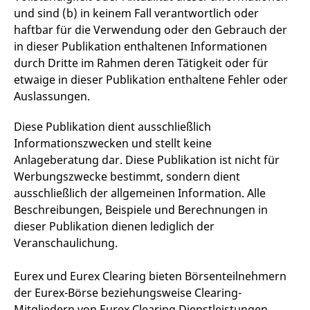
die Domain handelt, die
Videos zu verfolgen.
und sind (b) in keinem Fall verantwortlich oder
das Cookie setzt.
Es kann auch
bestimmen, ob der
haftbar für die Verwendung oder den Gebrauch der
_pk_ses.7.931a
www.eurex.com
30
Dieser Cookie-Name ist
Website-Besucher die
in dieser Publikation enthaltenen Informationen
Minuten
mit der Open-Source-
neue oder alte Version
Webanalyseplattform
der Youtube-
durch Dritte im Rahmen deren Tätigkeit oder für
Piwik verbunden. Er wird
Oberfläche
verwendet, um Website-
verwendet.
etwaige in dieser Publikation enthaltene Fehler oder
Betreibern zu helfen, das
Besucherverhalten zu
Auslassungen.
YSC
Google LLC
Session
Dieses Cookie wird
verfolgen und die
.youtube.com
von YouTube gesetzt,
Leistung der Website zu
um Ansichten
messen. Es handelt sich
Diese Publikation dient ausschließlich
eingebetteter Videos
um ein Muster-Cookie,
zu verfolgen.
Informationszwecken und stellt keine
bei dem auf das Präfix
_pk_ses eine kurze Reihe
Anlageberatung dar. Diese Publikation ist nicht für
von Zahlen und
Buchstaben folgt, bei der
Werbungszwecke bestimmt, sondern dient
es sich vermutlich um
einen Referenzcode für
ausschließlich der allgemeinen Information. Alle
die Domain handelt, die
Beschreibungen, Beispiele und Berechnungen in
das Cookie setzt.
dieser Publikation dienen lediglich der
_pk_id.7.d059
www.eurex.com
1 Jahr
Dieser Cookie-Name ist
mit der Open-Source-
Veranschaulichung.
Webanalyseplattform
Piwik verbunden. Er wird
verwendet, um Website-
Eurex und Eurex Clearing bieten Börsenteilnehmern
Betreibern zu helfen, das
Besucherverhalten zu
der Eurex-Börse beziehungsweise Clearing-
verfolgen und die
Mitgliedern von Eurex Clearing Dienstleistungen
Leistung der Website zu