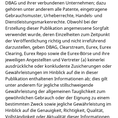
DBAG und ihrer verbundenen Unternehmen; dazu
f
s
gehören unter anderem alle Patente, eingetragene
B
S
Gebrauchsmuster, Urheberrechte, Handels- und
o
Dienstleistungsmarkenrechte. Obwohl bei der
f
Erstellung dieser Publikation angemessene Sorgfalt
verwendet wurde, deren Einzelheiten zum Zeitpunkt
der Veröffentlichung richtig und nicht irreführend
Anbieter /
Gültig
darzustellen, geben DBAG, Clearstream, Eurex, Eurex
Name
Beschreibung
Domain
Anbieter /
bis
Gültig
Name
Beschreibung
Clearing, Eurex Repo sowie die Eurex-Börse und ihre
Domain
bis
_pk_id.7.931a
www.eurex.com
1 Jahr
Dieser Cookie-Name ist
jeweiligen Angestellten und Vertreter (a) keinerlei
mit der Open-Source-
CONSENT
Google LLC
1 Jahr
Dieses Cookie enthält
Webanalyseplattform
ausdrückliche oder konkludente Zusicherungen oder
.youtube.com
Informationen darüber,
Piwik verbunden. Er wird
wie der Endbenutzer
Gewährleistungen im Hinblick auf die in dieser
verwendet, um Website-
die Website nutzt,
Betreibern zu helfen, das
sowie über Werbung,
Publikation enthaltenen Informationen ab; dies gilt
Besucherverhalten zu
die der Endbenutzer
verfolgen und die
möglicherweise vor
unter anderem für jegliche stillschweigende
Leistung der Website zu
dem Besuch dieser
Gewährleistung der allgemeinen Tauglichkeit zum
messen. Es handelt sich
Website gesehen hat.
um ein Muster-Cookie,
gewöhnlichen Gebrauch oder der Eignung zu einem
bei dem auf das Präfix
VISITOR_INFO1_LIVE
Google LLC
6
Dieses Cookie wird
_pk_ses eine kurze Reihe
.youtube.com
Monate
von Youtube gesetzt,
bestimmten Zweck sowie jegliche Gewährleistung im
von Zahlen und
um die
Buchstaben folgt, bei der
Hinblick auf die Genauigkeit, Richtigkeit, Qualität,
Benutzereinstellungen
es sich vermutlich um
für in Websites
Vollständigkeit oder Aktualität dieser Informationen
einen Referenzcode für
eingebettete Youtube-