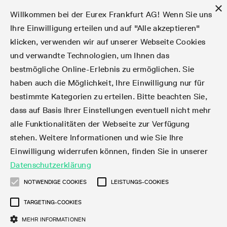
×
Willkommen bei der Eurex Frankfurt AG! Wenn Sie uns
Ihre Einwilligung erteilen und auf "Alle akzeptieren"
klicken, verwenden wir auf unserer Webseite Cookies
Märkte
Zinsderivate
Aktien
Aktienindex
Dividenden
Volatilität
ETF & ETC
Cryptocurrency
Rohstoffe
FX
Handel
Handelskalender
Handelszeiten
Börsenmitgliedschaft
Teilnehmerlisten
Orderbuch-Handel
Eurex T7 Entry Services
Handelsprogramme
Margin Calculators
Daten
Statistiken
Handels-Files
Clearing-Files
Rules & Regs
Kapitalmaßnahmen
MiFID II/MiFIR
Find
Kontakte und Lokationen
Training
Über uns
Märkte
und verwandte Technologien, um Ihnen das
bestmögliche Online-Erlebnis zu ermöglichen. Sie
English
简体
繁体
한국어
Notifizierte Anleihen | Lieferbare Anleihen und
Produktüberblick
Fixed Income Futures
Aktienoptionen
DAX®
Aktien-Dividendenderivate
VSTOXX®
Aktienindex-ETF-Derivate
FTSE Bitcoin & Ethereum Derivatives
Bloomberg Commodity Indizes
Währungspaare
Handelskalender-Archiv
Handelsphasen
Zulassungsanforderungen
Börsenmitglieder
Matching-Prinzipien
Multilaterale und Brokerage-Funktionalität
StrategyMaster
Eurex Clearing Prisma Margin Calculators
Online-Marktstatistiken
Produktparameter Files
Eurex Regelwerke
Informationen über Kapitalmaßnahmen
DEA-DMA
Corporate Action Information Subskription
Adressen
E-Vorlesungen
Der Handelsplatz
Handelskalender
Statistiken
Konvertierungsfaktoren
Handel
haben auch die Möglichkeit, Ihre Einwilligung nur für
bestimmte Kategorien zu erteilen. Bitte beachten Sie,
Fixed Income-Optionen
Aktien-Futures
Mini-DAX®
Aktienindex-Dividendenderivate
Varianz-Futures
Fixed Income ETF-Derivate
Verlängerte Handelszeiten
Clearing-Lizenzen
Market-Making Futures
Strategiehandel
Block Trades
VarianceCalculator
RBM Calculator
Tagesstatistiken
T7 Entry Service-Parameter
Risikoparameter und Initial Margins
Eurex Repo Regelwerke
Verfahren bei Kapitalmaßnahmen
Nachhandelstransparenz
Rundschreiben & Newsflashes abonnieren
Regionale Sales Kontakte
IFM Screencasts
Kernkompetenzen
Zinsderivate
Handelszeiten
Handels-Files
Clear
dass auf Basis Ihrer Einstellungen eventuell nicht mehr
alle Funktionalitäten der Webseite zur Verfügung
Financing of Futures CTDs
Aktien Total Return Futures
STOXX® Indizes
Exchange Traded Commodities-Derivate
Market-Making Optionen
Orderarten
T7 Entry Service via E-Mail
Monatsstatistiken
EFS Trades
Wertpapiere Margin-Gruppen und -Klassen
Rundschreiben & Mailings
Das Unternehmen
Kapitalmaßnahmen
Aktien
Production Newsboard
Clearing-Files
Daten
stehen. Weitere Informationen und wie Sie Ihre
Einwilligung widerrufen können, finden Sie in unserer
Corporate Bond Index Futures
MSCI Indizes
ISV & Service Provider
Orderverarbeitung
Vola Trades
Handelsstatistiken
EFP-Fin Trades
Haircut und Bereinigter Wechselkurs
News
Eurex-Derivate in den USA
Transaktionsentgelte
Aktienindex
Automatischer File Download
Support
Datenschutzerklärung
Geldmarktderivate
Total Return Futures
3rd Party Information Provider
Kontenstruktur
Zusätzliche Kontraktvarianten
Snapshot Summary Reports
EFP-Index Trades
Webcasts & Videos
Order-Transaktions-Verhältnis
Börsenmitgliedschaft
Real-time Daten
Dividenden
NOTWENDIGE COOKIES
LEISTUNGS-COOKIES
Rules & Regs
TARGETING-COOKIES
SARON® Futures
ESG Index Derivatives
Datenanbieter
Exchange for Physicals
MiFID2 Instrumente zu Rohstoff-Derivaten
Publikationen
Entgelt für exzessive Systemnutzung
Historische Daten
Teilnehmerlisten
Volatilität
Find
MEHR INFORMATIONEN