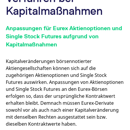
v
a
Kapitalmaßnahmen
B
S
a
[abcdef0123456789]{32}
analytics.deutsche-
Session
E
Anpassungen für Eurex Aktienoptionen und
boerse.com
B
Single Stock Futures aufgrund von
mdg2sessionid
eurex-
Session
D
api.factsetdigitalsolutions.com
n
Kapitalmaßnahmen
D
ApplicationGatewayAffinityCORS
analytics.deutsche-
Session
N
boerse.com
v
Kapitalveränderungen börsennotierter
u
Aktiengesellschaften können sich auf die
a
zugehörigen Aktienoptionen und Single Stock
ApplicationGatewayAffinity
eurex.com
Session
N
v
Futures auswirken. Anpassungen von Aktienoptionen
u
a
und Single Stock Futures an den Eurex-Börsen
erfolgen so, dass der ursprüngliche Kontraktwert
ApplicationGatewayAffinityCORS
eurex.com
Session
N
v
erhalten bleibt. Demnach müssen Eurex-Derivate
u
a
sowohl vor als auch nach einer Kapitalveränderung
mit denselben Rechten ausgestattet sein bzw.
CookieScriptConsent
CookieScript
1 Jahr
D
.eurex.com
C
dieselben Kontraktwerte haben.
D
E