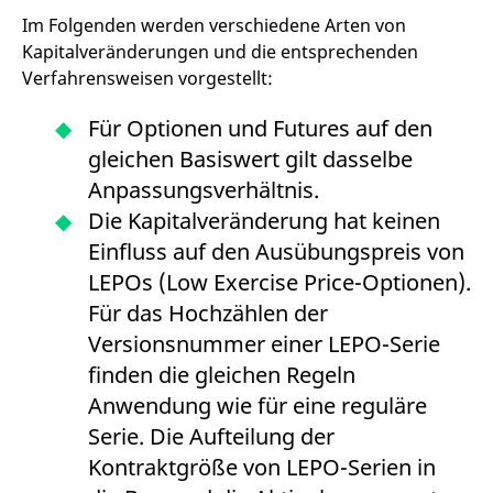
f
Im Folgenden werden verschiedene Arten von
s
B
Kapitalveränderungen und die entsprechenden
S
o
Verfahrensweisen vorgestellt:
f
Für Optionen und Futures auf den
gleichen Basiswert gilt dasselbe
Anpassungsverhältnis.
Anbieter /
Gültig
Name
Beschreibung
Domain
Anbieter /
bis
Gültig
Die Kapitalveränderung hat keinen
Name
Beschreibung
Domain
bis
_pk_id.7.931a
www.eurex.com
1 Jahr
Dieser Cookie-Name ist
Einfluss auf den Ausübungspreis von
mit der Open-Source-
CONSENT
Google LLC
1 Jahr
Dieses Cookie enthält
Webanalyseplattform
.youtube.com
Informationen darüber,
LEPOs (Low Exercise Price-Optionen).
Piwik verbunden. Er wird
wie der Endbenutzer
verwendet, um Website-
die Website nutzt,
Für das Hochzählen der
Betreibern zu helfen, das
sowie über Werbung,
Besucherverhalten zu
die der Endbenutzer
Versionsnummer einer LEPO-Serie
verfolgen und die
möglicherweise vor
Leistung der Website zu
dem Besuch dieser
finden die gleichen Regeln
messen. Es handelt sich
Website gesehen hat.
um ein Muster-Cookie,
Anwendung wie für eine reguläre
bei dem auf das Präfix
VISITOR_INFO1_LIVE
Google LLC
6
Dieses Cookie wird
_pk_ses eine kurze Reihe
.youtube.com
Monate
von Youtube gesetzt,
Serie. Die Aufteilung der
von Zahlen und
um die
Buchstaben folgt, bei der
Benutzereinstellungen
Kontraktgröße von LEPO-Serien in
es sich vermutlich um
für in Websites
einen Referenzcode für
eingebettete Youtube-