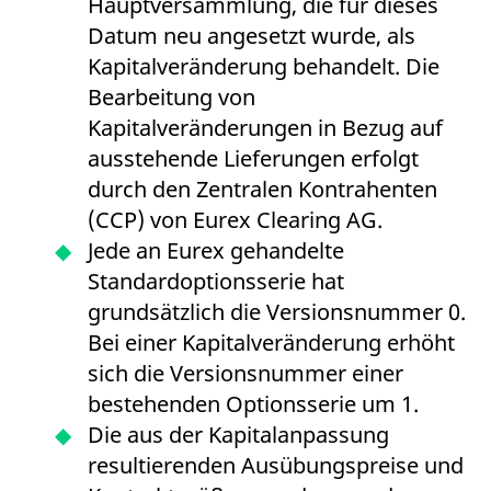
Hauptversammlung, die für dieses
messen. Es handelt sich
um ein Muster-Cookie,
Datum neu angesetzt wurde, als
bei dem auf das Präfix
_pk_ses eine kurze Reihe
Kapitalveränderung behandelt. Die
von Zahlen und
Buchstaben folgt, bei der
Bearbeitung von
es sich vermutlich um
einen Referenzcode für
Kapitalveränderungen in Bezug auf
die Domain handelt, die
das Cookie setzt.
ausstehende Lieferungen erfolgt
_pk_ses.7.d059
www.eurex.com
30
Dieser Cookie-Name ist
durch den Zentralen Kontrahenten
Minuten
mit der Open-Source-
Webanalyseplattform
(CCP) von Eurex Clearing AG.
Piwik verbunden. Er wird
verwendet, um Website-
Jede an Eurex gehandelte
Betreibern zu helfen, das
Besucherverhalten zu
Standardoptionsserie hat
verfolgen und die
Leistung der Website zu
grundsätzlich die Versionsnummer 0.
messen. Es handelt sich
um ein Muster-Cookie,
Bei einer Kapitalveränderung erhöht
bei dem auf das Präfix
_pk_ses eine kurze Reihe
sich die Versionsnummer einer
von Zahlen und
Buchstaben folgt, bei der
bestehenden Optionsserie um 1.
es sich vermutlich um
einen Referenzcode für
Die aus der Kapitalanpassung
die Domain handelt, die
das Cookie setzt.
resultierenden Ausübungspreise und