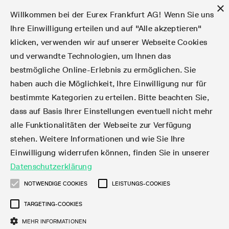
×
Willkommen bei der Eurex Frankfurt AG! Wenn Sie uns
Ihre Einwilligung erteilen und auf "Alle akzeptieren"
klicken, verwenden wir auf unserer Webseite Cookies
Märkte
Zinsderivate
Aktien
Aktienindex
Dividenden
Volatilität
ETF & ETC
Cryptocurrency
Rohstoffe
FX
Handel
Handelskalender
Handelszeiten
Börsenmitgliedschaft
Teilnehmerlisten
Orderbuch-Handel
Eurex T7 Entry Services
Handelsprogramme
Margin Calculators
Daten
Statistiken
Handels-Files
Clearing-Files
Rules & Regs
Kapitalmaßnahmen
MiFID II/MiFIR
Find
Kontakte und Lokationen
Training
Über uns
Märkte
und verwandte Technologien, um Ihnen das
bestmögliche Online-Erlebnis zu ermöglichen. Sie
English
简体
繁体
한국어
Notifizierte Anleihen | Lieferbare Anleihen und
Produktüberblick
Fixed Income Futures
Aktienoptionen
DAX®
Aktien-Dividendenderivate
VSTOXX®
Aktienindex-ETF-Derivate
FTSE Bitcoin & Ethereum Derivatives
Bloomberg Commodity Indizes
Währungspaare
Handelskalender-Archiv
Handelsphasen
Zulassungsanforderungen
Börsenmitglieder
Matching-Prinzipien
Multilaterale und Brokerage-Funktionalität
StrategyMaster
Eurex Clearing Prisma Margin Calculators
Online-Marktstatistiken
Produktparameter Files
Eurex Regelwerke
Informationen über Kapitalmaßnahmen
DEA-DMA
Corporate Action Information Subskription
Adressen
E-Vorlesungen
Der Handelsplatz
Handelskalender
Statistiken
Konvertierungsfaktoren
Handel
haben auch die Möglichkeit, Ihre Einwilligung nur für
bestimmte Kategorien zu erteilen. Bitte beachten Sie,
Fixed Income-Optionen
Aktien-Futures
Mini-DAX®
Aktienindex-Dividendenderivate
Varianz-Futures
Fixed Income ETF-Derivate
Verlängerte Handelszeiten
Clearing-Lizenzen
Market-Making Futures
Strategiehandel
Block Trades
VarianceCalculator
RBM Calculator
Tagesstatistiken
T7 Entry Service-Parameter
Risikoparameter und Initial Margins
Eurex Repo Regelwerke
Verfahren bei Kapitalmaßnahmen
Nachhandelstransparenz
Rundschreiben & Newsflashes abonnieren
Regionale Sales Kontakte
IFM Screencasts
Kernkompetenzen
Zinsderivate
Handelszeiten
Handels-Files
Clear
dass auf Basis Ihrer Einstellungen eventuell nicht mehr
alle Funktionalitäten der Webseite zur Verfügung
Financing of Futures CTDs
Aktien Total Return Futures
STOXX® Indizes
Exchange Traded Commodities-Derivate
Market-Making Optionen
Orderarten
T7 Entry Service via E-Mail
Monatsstatistiken
EFS Trades
Wertpapiere Margin-Gruppen und -Klassen
Rundschreiben & Mailings
Das Unternehmen
Kapitalmaßnahmen
Aktien
Production Newsboard
Clearing-Files
Daten
stehen. Weitere Informationen und wie Sie Ihre
Einwilligung widerrufen können, finden Sie in unserer
Corporate Bond Index Futures
MSCI Indizes
ISV & Service Provider
Orderverarbeitung
Vola Trades
Handelsstatistiken
EFP-Fin Trades
Haircut und Bereinigter Wechselkurs
News
Eurex-Derivate in den USA
Transaktionsentgelte
Aktienindex
Automatischer File Download
Support
Datenschutzerklärung
Geldmarktderivate
Total Return Futures
3rd Party Information Provider
Kontenstruktur
Zusätzliche Kontraktvarianten
Snapshot Summary Reports
EFP-Index Trades
Webcasts & Videos
Order-Transaktions-Verhältnis
Börsenmitgliedschaft
Real-time Daten
Dividenden
NOTWENDIGE COOKIES
LEISTUNGS-COOKIES
Rules & Regs
TARGETING-COOKIES
SARON® Futures
ESG Index Derivatives
Datenanbieter
Exchange for Physicals
MiFID2 Instrumente zu Rohstoff-Derivaten
Publikationen
Entgelt für exzessive Systemnutzung
Historische Daten
Teilnehmerlisten
Volatilität
Find
MEHR INFORMATIONEN