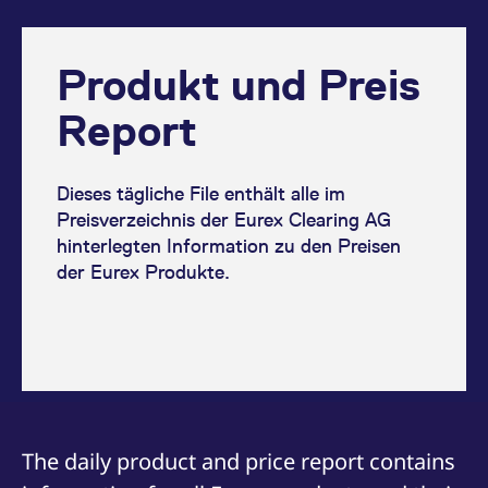
v
a
B
S
a
Produkt und Preis
[abcdef0123456789]{32}
analytics.deutsche-
Session
E
boerse.com
B
Report
mdg2sessionid
eurex-
Session
D
api.factsetdigitalsolutions.com
n
D
Dieses tägliche File enthält alle im
ApplicationGatewayAffinityCORS
analytics.deutsche-
Session
N
Preisverzeichnis der Eurex Clearing AG
boerse.com
v
u
hinterlegten Information zu den Preisen
a
der Eurex Produkte.
ApplicationGatewayAffinity
eurex.com
Session
N
v
u
a
ApplicationGatewayAffinityCORS
eurex.com
Session
N
v
u
a
CookieScriptConsent
CookieScript
1 Jahr
D
.eurex.com
C
The daily product and price report contains
D
E