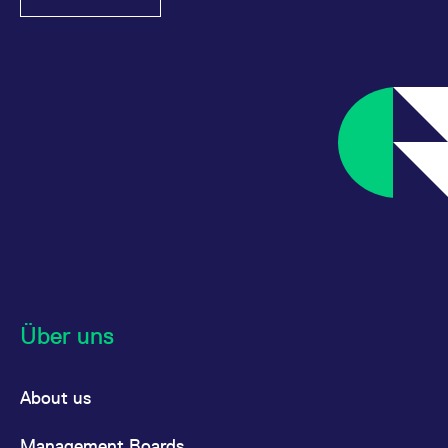
messen. Es handelt sich
um ein Muster-Cookie,
bei dem auf das Präfix
_pk_ses eine kurze Reihe
von Zahlen und
Buchstaben folgt, bei der
es sich vermutlich um
einen Referenzcode für
die Domain handelt, die
das Cookie setzt.
_pk_ses.7.d059
www.eurex.com
30
Dieser Cookie-Name ist
Minuten
mit der Open-Source-
Webanalyseplattform
Piwik verbunden. Er wird
verwendet, um Website-
Betreibern zu helfen, das
Besucherverhalten zu
verfolgen und die
Leistung der Website zu
messen. Es handelt sich
um ein Muster-Cookie,
bei dem auf das Präfix
Über uns
_pk_ses eine kurze Reihe
von Zahlen und
Buchstaben folgt, bei der
es sich vermutlich um
einen Referenzcode für
About us
die Domain handelt, die
das Cookie setzt.
Management Boards