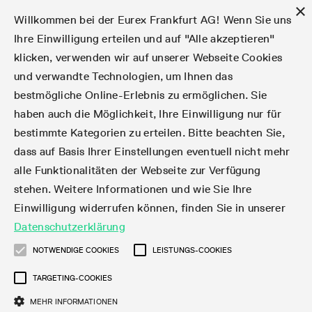
×
Willkommen bei der Eurex Frankfurt AG! Wenn Sie uns
Ihre Einwilligung erteilen und auf "Alle akzeptieren"
klicken, verwenden wir auf unserer Webseite Cookies
Märkte
Zinsderivate
Aktien
Aktienindex
Dividenden
Volatilität
ETF & ETC
Cryptocurrency
Rohstoffe
FX
Handel
Handelskalender
Handelszeiten
Börsenmitgliedschaft
Teilnehmerlisten
Orderbuch-Handel
Eurex T7 Entry Services
Handelsprogramme
Margin Calculators
Daten
Statistiken
Handels-Files
Clearing-Files
Rules & Regs
Kapitalmaßnahmen
MiFID II/MiFIR
Find
Kontakte und Lokationen
Training
Über uns
Märkte
und verwandte Technologien, um Ihnen das
bestmögliche Online-Erlebnis zu ermöglichen. Sie
English
简体
繁体
한국어
Notifizierte Anleihen | Lieferbare Anleihen und
Produktüberblick
Fixed Income Futures
Aktienoptionen
DAX®
Aktien-Dividendenderivate
VSTOXX®
Aktienindex-ETF-Derivate
FTSE Bitcoin & Ethereum Derivatives
Bloomberg Commodity Indizes
Währungspaare
Handelskalender-Archiv
Handelsphasen
Zulassungsanforderungen
Börsenmitglieder
Matching-Prinzipien
Multilaterale und Brokerage-Funktionalität
StrategyMaster
Eurex Clearing Prisma Margin Calculators
Online-Marktstatistiken
Produktparameter Files
Eurex Regelwerke
Informationen über Kapitalmaßnahmen
DEA-DMA
Corporate Action Information Subskription
Adressen
E-Vorlesungen
Der Handelsplatz
Handelskalender
Statistiken
Konvertierungsfaktoren
Handel
haben auch die Möglichkeit, Ihre Einwilligung nur für
bestimmte Kategorien zu erteilen. Bitte beachten Sie,
Fixed Income-Optionen
Aktien-Futures
Mini-DAX®
Aktienindex-Dividendenderivate
Varianz-Futures
Fixed Income ETF-Derivate
Verlängerte Handelszeiten
Clearing-Lizenzen
Market-Making Futures
Strategiehandel
Block Trades
VarianceCalculator
RBM Calculator
Tagesstatistiken
T7 Entry Service-Parameter
Risikoparameter und Initial Margins
Eurex Repo Regelwerke
Verfahren bei Kapitalmaßnahmen
Nachhandelstransparenz
Rundschreiben & Newsflashes abonnieren
Regionale Sales Kontakte
IFM Screencasts
Kernkompetenzen
Zinsderivate
Handelszeiten
Handels-Files
Clear
dass auf Basis Ihrer Einstellungen eventuell nicht mehr
alle Funktionalitäten der Webseite zur Verfügung
Financing of Futures CTDs
Aktien Total Return Futures
STOXX® Indizes
Exchange Traded Commodities-Derivate
Market-Making Optionen
Orderarten
T7 Entry Service via E-Mail
Monatsstatistiken
EFS Trades
Wertpapiere Margin-Gruppen und -Klassen
Rundschreiben & Mailings
Das Unternehmen
Kapitalmaßnahmen
Aktien
Production Newsboard
Clearing-Files
Daten
stehen. Weitere Informationen und wie Sie Ihre
Einwilligung widerrufen können, finden Sie in unserer
Corporate Bond Index Futures
MSCI Indizes
ISV & Service Provider
Orderverarbeitung
Vola Trades
Handelsstatistiken
EFP-Fin Trades
Haircut und Bereinigter Wechselkurs
News
Eurex-Derivate in den USA
Transaktionsentgelte
Aktienindex
Automatischer File Download
Support
Datenschutzerklärung
Geldmarktderivate
Total Return Futures
3rd Party Information Provider
Kontenstruktur
Zusätzliche Kontraktvarianten
Snapshot Summary Reports
EFP-Index Trades
Webcasts & Videos
Order-Transaktions-Verhältnis
Börsenmitgliedschaft
Real-time Daten
Dividenden
NOTWENDIGE COOKIES
LEISTUNGS-COOKIES
Rules & Regs
TARGETING-COOKIES
SARON® Futures
ESG Index Derivatives
Datenanbieter
Exchange for Physicals
MiFID2 Instrumente zu Rohstoff-Derivaten
Publikationen
Entgelt für exzessive Systemnutzung
Historische Daten
Teilnehmerlisten
Volatilität
Find
MEHR INFORMATIONEN