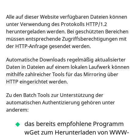
v
a
B
S
Alle auf dieser Website verfügbaren Dateien können
a
unter Verwendung des Protokolls HTTP/1.2
[abcdef0123456789]{32}
analytics.deutsche-
Session
E
heruntergeladen werden. Bei geschützten Bereichen
boerse.com
B
müssen entsprechende Zugriffsberechtigungen mit
mdg2sessionid
eurex-
Session
D
api.factsetdigitalsolutions.com
n
der HTTP-Anfrage gesendet werden.
D
ApplicationGatewayAffinityCORS
analytics.deutsche-
Session
N
Automatische Downloads regelmäßig aktualisierter
boerse.com
v
Daten in Dateien auf einem lokalen Laufwerk können
u
a
mithilfe zahlreicher Tools für das Mirroring über
ApplicationGatewayAffinity
eurex.com
Session
N
HTTP eingerichtet werden.
v
u
a
Zu den Batch Tools zur Unterstützung der
automatischen Authentizierung gehören unter
ApplicationGatewayAffinityCORS
eurex.com
Session
N
v
anderem:
u
a
das bereits empfohlene Programm
CookieScriptConsent
CookieScript
1 Jahr
D
.eurex.com
C
wGet zum Herunterladen von WWW-
D
E