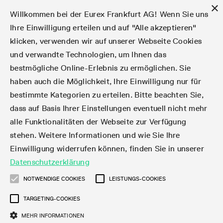
×
Willkommen bei der Eurex Frankfurt AG! Wenn Sie uns
Ihre Einwilligung erteilen und auf "Alle akzeptieren"
klicken, verwenden wir auf unserer Webseite Cookies
Märkte
Zinsderivate
Aktien
Aktienindex
Dividenden
Volatilität
ETF & ETC
Cryptocurrency
Rohstoffe
FX
Handel
Handelskalender
Handelszeiten
Börsenmitgliedschaft
Teilnehmerlisten
Orderbuch-Handel
Eurex T7 Entry Services
Handelsprogramme
Margin Calculators
Daten
Statistiken
Handels-Files
Clearing-Files
Rules & Regs
Kapitalmaßnahmen
MiFID II/MiFIR
Find
Kontakte und Lokationen
Training
Über uns
Märkte
und verwandte Technologien, um Ihnen das
bestmögliche Online-Erlebnis zu ermöglichen. Sie
English
简体
繁体
한국어
Notifizierte Anleihen | Lieferbare Anleihen und
Produktüberblick
Fixed Income Futures
Aktienoptionen
DAX®
Aktien-Dividendenderivate
VSTOXX®
Aktienindex-ETF-Derivate
FTSE Bitcoin & Ethereum Derivatives
Bloomberg Commodity Indizes
Währungspaare
Handelskalender-Archiv
Handelsphasen
Zulassungsanforderungen
Börsenmitglieder
Matching-Prinzipien
Multilaterale und Brokerage-Funktionalität
StrategyMaster
Eurex Clearing Prisma Margin Calculators
Online-Marktstatistiken
Produktparameter Files
Eurex Regelwerke
Informationen über Kapitalmaßnahmen
DEA-DMA
Corporate Action Information Subskription
Adressen
E-Vorlesungen
Der Handelsplatz
Handelskalender
Statistiken
Konvertierungsfaktoren
Handel
haben auch die Möglichkeit, Ihre Einwilligung nur für
bestimmte Kategorien zu erteilen. Bitte beachten Sie,
Fixed Income-Optionen
Aktien-Futures
Mini-DAX®
Aktienindex-Dividendenderivate
Varianz-Futures
Fixed Income ETF-Derivate
Verlängerte Handelszeiten
Clearing-Lizenzen
Market-Making Futures
Strategiehandel
Block Trades
VarianceCalculator
RBM Calculator
Tagesstatistiken
T7 Entry Service-Parameter
Risikoparameter und Initial Margins
Eurex Repo Regelwerke
Verfahren bei Kapitalmaßnahmen
Nachhandelstransparenz
Rundschreiben & Newsflashes abonnieren
Regionale Sales Kontakte
IFM Screencasts
Kernkompetenzen
Zinsderivate
Handelszeiten
Handels-Files
Clear
dass auf Basis Ihrer Einstellungen eventuell nicht mehr
alle Funktionalitäten der Webseite zur Verfügung
Financing of Futures CTDs
Aktien Total Return Futures
STOXX® Indizes
Exchange Traded Commodities-Derivate
Market-Making Optionen
Orderarten
T7 Entry Service via E-Mail
Monatsstatistiken
EFS Trades
Wertpapiere Margin-Gruppen und -Klassen
Rundschreiben & Mailings
Das Unternehmen
Kapitalmaßnahmen
Aktien
Production Newsboard
Clearing-Files
Daten
stehen. Weitere Informationen und wie Sie Ihre
Einwilligung widerrufen können, finden Sie in unserer
Corporate Bond Index Futures
MSCI Indizes
ISV & Service Provider
Orderverarbeitung
Vola Trades
Handelsstatistiken
EFP-Fin Trades
Haircut und Bereinigter Wechselkurs
News
Eurex-Derivate in den USA
Transaktionsentgelte
Aktienindex
Automatischer File Download
Support
Datenschutzerklärung
Geldmarktderivate
Total Return Futures
3rd Party Information Provider
Kontenstruktur
Zusätzliche Kontraktvarianten
Snapshot Summary Reports
EFP-Index Trades
Webcasts & Videos
Order-Transaktions-Verhältnis
Börsenmitgliedschaft
Real-time Daten
Dividenden
NOTWENDIGE COOKIES
LEISTUNGS-COOKIES
Rules & Regs
TARGETING-COOKIES
SARON® Futures
ESG Index Derivatives
Datenanbieter
Exchange for Physicals
MiFID2 Instrumente zu Rohstoff-Derivaten
Publikationen
Entgelt für exzessive Systemnutzung
Historische Daten
Teilnehmerlisten
Volatilität
Find
MEHR INFORMATIONEN