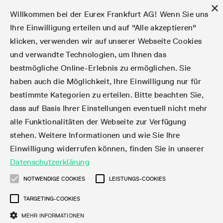
×
Willkommen bei der Eurex Frankfurt AG! Wenn Sie uns
Ihre Einwilligung erteilen und auf "Alle akzeptieren"
klicken, verwenden wir auf unserer Webseite Cookies
Märkte
Zinsderivate
Aktien
Aktienindex
Dividenden
Volatilität
ETF & ETC
Cryptocurrency
Rohstoffe
FX
Handel
Handelskalender
Handelszeiten
Börsenmitgliedschaft
Teilnehmerlisten
Orderbuch-Handel
Eurex T7 Entry Services
Handelsprogramme
Margin Calculators
Daten
Statistiken
Handels-Files
Clearing-Files
Rules & Regs
Kapitalmaßnahmen
MiFID II/MiFIR
Find
Kontakte und Lokationen
Training
Über uns
Märkte
und verwandte Technologien, um Ihnen das
bestmögliche Online-Erlebnis zu ermöglichen. Sie
English
简体
繁体
한국어
Notifizierte Anleihen | Lieferbare Anleihen und
Produktüberblick
Fixed Income Futures
Aktienoptionen
DAX®
Aktien-Dividendenderivate
VSTOXX®
Aktienindex-ETF-Derivate
FTSE Bitcoin & Ethereum Derivatives
Bloomberg Commodity Indizes
Währungspaare
Handelskalender-Archiv
Handelsphasen
Zulassungsanforderungen
Börsenmitglieder
Matching-Prinzipien
Multilaterale und Brokerage-Funktionalität
StrategyMaster
Eurex Clearing Prisma Margin Calculators
Online-Marktstatistiken
Produktparameter Files
Eurex Regelwerke
Informationen über Kapitalmaßnahmen
DEA-DMA
Corporate Action Information Subskription
Adressen
E-Vorlesungen
Der Handelsplatz
Handelskalender
Statistiken
Konvertierungsfaktoren
Handel
haben auch die Möglichkeit, Ihre Einwilligung nur für
bestimmte Kategorien zu erteilen. Bitte beachten Sie,
Fixed Income-Optionen
Aktien-Futures
Mini-DAX®
Aktienindex-Dividendenderivate
Varianz-Futures
Fixed Income ETF-Derivate
Verlängerte Handelszeiten
Clearing-Lizenzen
Market-Making Futures
Strategiehandel
Block Trades
VarianceCalculator
RBM Calculator
Tagesstatistiken
T7 Entry Service-Parameter
Risikoparameter und Initial Margins
Eurex Repo Regelwerke
Verfahren bei Kapitalmaßnahmen
Nachhandelstransparenz
Rundschreiben & Newsflashes abonnieren
Regionale Sales Kontakte
IFM Screencasts
Kernkompetenzen
Zinsderivate
Handelszeiten
Handels-Files
Clear
dass auf Basis Ihrer Einstellungen eventuell nicht mehr
alle Funktionalitäten der Webseite zur Verfügung
Financing of Futures CTDs
Aktien Total Return Futures
STOXX® Indizes
Exchange Traded Commodities-Derivate
Market-Making Optionen
Orderarten
T7 Entry Service via E-Mail
Monatsstatistiken
EFS Trades
Wertpapiere Margin-Gruppen und -Klassen
Rundschreiben & Mailings
Das Unternehmen
Kapitalmaßnahmen
Aktien
Production Newsboard
Clearing-Files
Daten
stehen. Weitere Informationen und wie Sie Ihre
Einwilligung widerrufen können, finden Sie in unserer
Corporate Bond Index Futures
MSCI Indizes
ISV & Service Provider
Orderverarbeitung
Vola Trades
Handelsstatistiken
EFP-Fin Trades
Haircut und Bereinigter Wechselkurs
News
Eurex-Derivate in den USA
Transaktionsentgelte
Aktienindex
Automatischer File Download
Support
Datenschutzerklärung
Geldmarktderivate
Total Return Futures
3rd Party Information Provider
Kontenstruktur
Zusätzliche Kontraktvarianten
Snapshot Summary Reports
EFP-Index Trades
Webcasts & Videos
Order-Transaktions-Verhältnis
Börsenmitgliedschaft
Real-time Daten
Dividenden
NOTWENDIGE COOKIES
LEISTUNGS-COOKIES
Rules & Regs
TARGETING-COOKIES
SARON® Futures
ESG Index Derivatives
Datenanbieter
Exchange for Physicals
MiFID2 Instrumente zu Rohstoff-Derivaten
Publikationen
Entgelt für exzessive Systemnutzung
Historische Daten
Teilnehmerlisten
Volatilität
Find
MEHR INFORMATIONEN