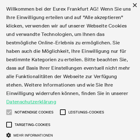
×
Willkommen bei der Eurex Frankfurt AG! Wenn Sie uns
Ihre Einwilligung erteilen und auf "Alle akzeptieren"
klicken, verwenden wir auf unserer Webseite Cookies
Märkte
Zinsderivate
Aktien
Aktienindex
Dividenden
Volatilität
ETF & ETC
Cryptocurrency
Rohstoffe
FX
Handel
Handelskalender
Handelszeiten
Börsenmitgliedschaft
Teilnehmerlisten
Orderbuch-Handel
Eurex T7 Entry Services
Handelsprogramme
Margin Calculators
Daten
Statistiken
Handels-Files
Clearing-Files
Rules & Regs
Kapitalmaßnahmen
MiFID II/MiFIR
Find
Kontakte und Lokationen
Training
Über uns
Märkte
und verwandte Technologien, um Ihnen das
bestmögliche Online-Erlebnis zu ermöglichen. Sie
English
简体
繁体
한국어
Notifizierte Anleihen | Lieferbare Anleihen und
Produktüberblick
Fixed Income Futures
Aktienoptionen
DAX®
Aktien-Dividendenderivate
VSTOXX®
Aktienindex-ETF-Derivate
FTSE Bitcoin & Ethereum Derivatives
Bloomberg Commodity Indizes
Währungspaare
Handelskalender-Archiv
Handelsphasen
Zulassungsanforderungen
Börsenmitglieder
Matching-Prinzipien
Multilaterale und Brokerage-Funktionalität
StrategyMaster
Eurex Clearing Prisma Margin Calculators
Online-Marktstatistiken
Produktparameter Files
Eurex Regelwerke
Informationen über Kapitalmaßnahmen
DEA-DMA
Corporate Action Information Subskription
Adressen
E-Vorlesungen
Der Handelsplatz
Handelskalender
Statistiken
Konvertierungsfaktoren
Handel
haben auch die Möglichkeit, Ihre Einwilligung nur für
bestimmte Kategorien zu erteilen. Bitte beachten Sie,
Fixed Income-Optionen
Aktien-Futures
Mini-DAX®
Aktienindex-Dividendenderivate
Varianz-Futures
Fixed Income ETF-Derivate
Verlängerte Handelszeiten
Clearing-Lizenzen
Market-Making Futures
Strategiehandel
Block Trades
VarianceCalculator
RBM Calculator
Tagesstatistiken
T7 Entry Service-Parameter
Risikoparameter und Initial Margins
Eurex Repo Regelwerke
Verfahren bei Kapitalmaßnahmen
Nachhandelstransparenz
Rundschreiben & Newsflashes abonnieren
Regionale Sales Kontakte
IFM Screencasts
Kernkompetenzen
Zinsderivate
Handelszeiten
Handels-Files
Clear
dass auf Basis Ihrer Einstellungen eventuell nicht mehr
alle Funktionalitäten der Webseite zur Verfügung
Financing of Futures CTDs
Aktien Total Return Futures
STOXX® Indizes
Exchange Traded Commodities-Derivate
Market-Making Optionen
Orderarten
T7 Entry Service via E-Mail
Monatsstatistiken
EFS Trades
Wertpapiere Margin-Gruppen und -Klassen
Rundschreiben & Mailings
Das Unternehmen
Kapitalmaßnahmen
Aktien
Production Newsboard
Clearing-Files
Daten
stehen. Weitere Informationen und wie Sie Ihre
Einwilligung widerrufen können, finden Sie in unserer
Corporate Bond Index Futures
MSCI Indizes
ISV & Service Provider
Orderverarbeitung
Vola Trades
Handelsstatistiken
EFP-Fin Trades
Haircut und Bereinigter Wechselkurs
News
Eurex-Derivate in den USA
Transaktionsentgelte
Aktienindex
Automatischer File Download
Support
Datenschutzerklärung
Geldmarktderivate
Total Return Futures
3rd Party Information Provider
Kontenstruktur
Zusätzliche Kontraktvarianten
Snapshot Summary Reports
EFP-Index Trades
Webcasts & Videos
Order-Transaktions-Verhältnis
Börsenmitgliedschaft
Real-time Daten
Dividenden
NOTWENDIGE COOKIES
LEISTUNGS-COOKIES
Rules & Regs
TARGETING-COOKIES
SARON® Futures
ESG Index Derivatives
Datenanbieter
Exchange for Physicals
MiFID2 Instrumente zu Rohstoff-Derivaten
Publikationen
Entgelt für exzessive Systemnutzung
Historische Daten
Teilnehmerlisten
Volatilität
Find
MEHR INFORMATIONEN