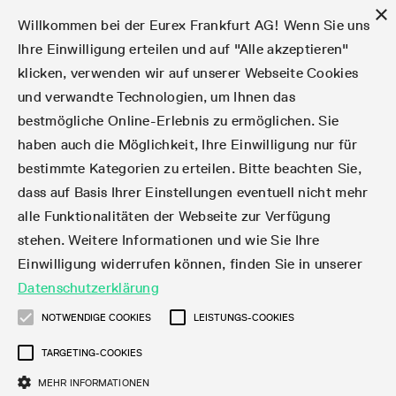
×
Willkommen bei der Eurex Frankfurt AG! Wenn Sie uns
Ihre Einwilligung erteilen und auf "Alle akzeptieren"
klicken, verwenden wir auf unserer Webseite Cookies
Märkte
Zinsderivate
Aktien
Aktienindex
Dividenden
Volatilität
ETF & ETC
Cryptocurrency
Rohstoffe
FX
Handel
Handelskalender
Handelszeiten
Börsenmitgliedschaft
Teilnehmerlisten
Orderbuch-Handel
Eurex T7 Entry Services
Handelsprogramme
Margin Calculators
Daten
Statistiken
Handels-Files
Clearing-Files
Rules & Regs
Kapitalmaßnahmen
MiFID II/MiFIR
Find
Kontakte und Lokationen
Training
Über uns
Märkte
und verwandte Technologien, um Ihnen das
bestmögliche Online-Erlebnis zu ermöglichen. Sie
English
简体
繁体
한국어
Notifizierte Anleihen | Lieferbare Anleihen und
Produktüberblick
Fixed Income Futures
Aktienoptionen
DAX®
Aktien-Dividendenderivate
VSTOXX®
Aktienindex-ETF-Derivate
FTSE Bitcoin & Ethereum Derivatives
Bloomberg Commodity Indizes
Währungspaare
Handelskalender-Archiv
Handelsphasen
Zulassungsanforderungen
Börsenmitglieder
Matching-Prinzipien
Multilaterale und Brokerage-Funktionalität
StrategyMaster
Eurex Clearing Prisma Margin Calculators
Online-Marktstatistiken
Produktparameter Files
Eurex Regelwerke
Informationen über Kapitalmaßnahmen
DEA-DMA
Corporate Action Information Subskription
Adressen
E-Vorlesungen
Der Handelsplatz
Handelskalender
Statistiken
Konvertierungsfaktoren
Handel
haben auch die Möglichkeit, Ihre Einwilligung nur für
bestimmte Kategorien zu erteilen. Bitte beachten Sie,
Fixed Income-Optionen
Aktien-Futures
Mini-DAX®
Aktienindex-Dividendenderivate
Varianz-Futures
Fixed Income ETF-Derivate
Verlängerte Handelszeiten
Clearing-Lizenzen
Market-Making Futures
Strategiehandel
Block Trades
VarianceCalculator
RBM Calculator
Tagesstatistiken
T7 Entry Service-Parameter
Risikoparameter und Initial Margins
Eurex Repo Regelwerke
Verfahren bei Kapitalmaßnahmen
Nachhandelstransparenz
Rundschreiben & Newsflashes abonnieren
Regionale Sales Kontakte
IFM Screencasts
Kernkompetenzen
Zinsderivate
Handelszeiten
Handels-Files
Clear
dass auf Basis Ihrer Einstellungen eventuell nicht mehr
alle Funktionalitäten der Webseite zur Verfügung
Financing of Futures CTDs
Aktien Total Return Futures
STOXX® Indizes
Exchange Traded Commodities-Derivate
Market-Making Optionen
Orderarten
T7 Entry Service via E-Mail
Monatsstatistiken
EFS Trades
Wertpapiere Margin-Gruppen und -Klassen
Rundschreiben & Mailings
Das Unternehmen
Kapitalmaßnahmen
Aktien
Production Newsboard
Clearing-Files
Daten
stehen. Weitere Informationen und wie Sie Ihre
Einwilligung widerrufen können, finden Sie in unserer
Corporate Bond Index Futures
MSCI Indizes
ISV & Service Provider
Orderverarbeitung
Vola Trades
Handelsstatistiken
EFP-Fin Trades
Haircut und Bereinigter Wechselkurs
News
Eurex-Derivate in den USA
Transaktionsentgelte
Aktienindex
Automatischer File Download
Support
Datenschutzerklärung
Geldmarktderivate
Total Return Futures
3rd Party Information Provider
Kontenstruktur
Zusätzliche Kontraktvarianten
Snapshot Summary Reports
EFP-Index Trades
Webcasts & Videos
Order-Transaktions-Verhältnis
Börsenmitgliedschaft
Real-time Daten
Dividenden
NOTWENDIGE COOKIES
LEISTUNGS-COOKIES
Rules & Regs
TARGETING-COOKIES
SARON® Futures
ESG Index Derivatives
Datenanbieter
Exchange for Physicals
MiFID2 Instrumente zu Rohstoff-Derivaten
Publikationen
Entgelt für exzessive Systemnutzung
Historische Daten
Teilnehmerlisten
Volatilität
Find
MEHR INFORMATIONEN