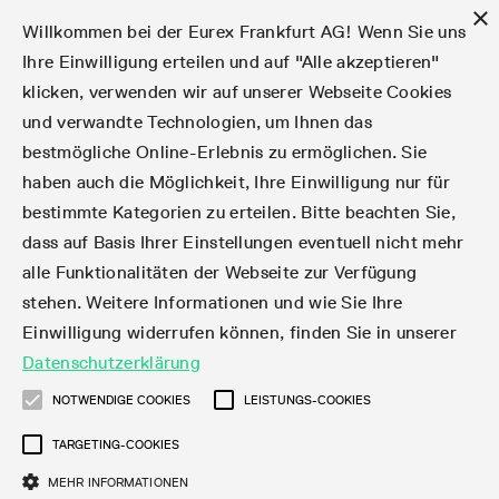
×
Willkommen bei der Eurex Frankfurt AG! Wenn Sie uns
Ihre Einwilligung erteilen und auf "Alle akzeptieren"
klicken, verwenden wir auf unserer Webseite Cookies
Märkte
Zinsderivate
Aktien
Aktienindex
Dividenden
Volatilität
ETF & ETC
Cryptocurrency
Rohstoffe
FX
Handel
Handelskalender
Handelszeiten
Börsenmitgliedschaft
Teilnehmerlisten
Orderbuch-Handel
Eurex T7 Entry Services
Handelsprogramme
Margin Calculators
Daten
Statistiken
Handels-Files
Clearing-Files
Rules & Regs
Kapitalmaßnahmen
MiFID II/MiFIR
Find
Kontakte und Lokationen
Training
Über uns
Märkte
und verwandte Technologien, um Ihnen das
bestmögliche Online-Erlebnis zu ermöglichen. Sie
English
简体
繁体
한국어
Notifizierte Anleihen | Lieferbare Anleihen und
Produktüberblick
Fixed Income Futures
Aktienoptionen
DAX®
Aktien-Dividendenderivate
VSTOXX®
Aktienindex-ETF-Derivate
FTSE Bitcoin & Ethereum Derivatives
Bloomberg Commodity Indizes
Währungspaare
Handelskalender-Archiv
Handelsphasen
Zulassungsanforderungen
Börsenmitglieder
Matching-Prinzipien
Multilaterale und Brokerage-Funktionalität
StrategyMaster
Eurex Clearing Prisma Margin Calculators
Online-Marktstatistiken
Produktparameter Files
Eurex Regelwerke
Informationen über Kapitalmaßnahmen
DEA-DMA
Corporate Action Information Subskription
Adressen
E-Vorlesungen
Der Handelsplatz
Handelskalender
Statistiken
Konvertierungsfaktoren
Handel
haben auch die Möglichkeit, Ihre Einwilligung nur für
bestimmte Kategorien zu erteilen. Bitte beachten Sie,
Fixed Income-Optionen
Aktien-Futures
Mini-DAX®
Aktienindex-Dividendenderivate
Varianz-Futures
Fixed Income ETF-Derivate
Verlängerte Handelszeiten
Clearing-Lizenzen
Market-Making Futures
Strategiehandel
Block Trades
VarianceCalculator
RBM Calculator
Tagesstatistiken
T7 Entry Service-Parameter
Risikoparameter und Initial Margins
Eurex Repo Regelwerke
Verfahren bei Kapitalmaßnahmen
Nachhandelstransparenz
Rundschreiben & Newsflashes abonnieren
Regionale Sales Kontakte
IFM Screencasts
Kernkompetenzen
Zinsderivate
Handelszeiten
Handels-Files
Clear
dass auf Basis Ihrer Einstellungen eventuell nicht mehr
alle Funktionalitäten der Webseite zur Verfügung
Financing of Futures CTDs
Aktien Total Return Futures
STOXX® Indizes
Exchange Traded Commodities-Derivate
Market-Making Optionen
Orderarten
T7 Entry Service via E-Mail
Monatsstatistiken
EFS Trades
Wertpapiere Margin-Gruppen und -Klassen
Rundschreiben & Mailings
Das Unternehmen
Kapitalmaßnahmen
Aktien
Production Newsboard
Clearing-Files
Daten
stehen. Weitere Informationen und wie Sie Ihre
Einwilligung widerrufen können, finden Sie in unserer
Corporate Bond Index Futures
MSCI Indizes
ISV & Service Provider
Orderverarbeitung
Vola Trades
Handelsstatistiken
EFP-Fin Trades
Haircut und Bereinigter Wechselkurs
News
Eurex-Derivate in den USA
Transaktionsentgelte
Aktienindex
Automatischer File Download
Support
Datenschutzerklärung
Geldmarktderivate
Total Return Futures
3rd Party Information Provider
Kontenstruktur
Zusätzliche Kontraktvarianten
Snapshot Summary Reports
EFP-Index Trades
Webcasts & Videos
Order-Transaktions-Verhältnis
Börsenmitgliedschaft
Real-time Daten
Dividenden
NOTWENDIGE COOKIES
LEISTUNGS-COOKIES
Rules & Regs
TARGETING-COOKIES
SARON® Futures
ESG Index Derivatives
Datenanbieter
Exchange for Physicals
MiFID2 Instrumente zu Rohstoff-Derivaten
Publikationen
Entgelt für exzessive Systemnutzung
Historische Daten
Teilnehmerlisten
Volatilität
Find
MEHR INFORMATIONEN