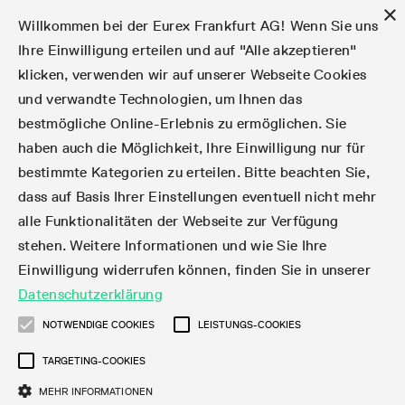
×
Willkommen bei der Eurex Frankfurt AG! Wenn Sie uns
Ihre Einwilligung erteilen und auf "Alle akzeptieren"
klicken, verwenden wir auf unserer Webseite Cookies
Märkte
Zinsderivate
Aktien
Aktienindex
Dividenden
Volatilität
ETF & ETC
Cryptocurrency
Rohstoffe
FX
Handel
Handelskalender
Handelszeiten
Börsenmitgliedschaft
Teilnehmerlisten
Orderbuch-Handel
Eurex T7 Entry Services
Handelsprogramme
Margin Calculators
Daten
Statistiken
Handels-Files
Clearing-Files
Rules & Regs
Kapitalmaßnahmen
MiFID II/MiFIR
Find
Kontakte und Lokationen
Training
Über uns
Märkte
und verwandte Technologien, um Ihnen das
bestmögliche Online-Erlebnis zu ermöglichen. Sie
English
简体
繁体
한국어
Notifizierte Anleihen | Lieferbare Anleihen und
Produktüberblick
Fixed Income Futures
Aktienoptionen
DAX®
Aktien-Dividendenderivate
VSTOXX®
Aktienindex-ETF-Derivate
FTSE Bitcoin & Ethereum Derivatives
Bloomberg Commodity Indizes
Währungspaare
Handelskalender-Archiv
Handelsphasen
Zulassungsanforderungen
Börsenmitglieder
Matching-Prinzipien
Multilaterale und Brokerage-Funktionalität
StrategyMaster
Eurex Clearing Prisma Margin Calculators
Online-Marktstatistiken
Produktparameter Files
Eurex Regelwerke
Informationen über Kapitalmaßnahmen
DEA-DMA
Corporate Action Information Subskription
Adressen
E-Vorlesungen
Der Handelsplatz
Handelskalender
Statistiken
Konvertierungsfaktoren
Handel
haben auch die Möglichkeit, Ihre Einwilligung nur für
bestimmte Kategorien zu erteilen. Bitte beachten Sie,
Fixed Income-Optionen
Aktien-Futures
Mini-DAX®
Aktienindex-Dividendenderivate
Varianz-Futures
Fixed Income ETF-Derivate
Verlängerte Handelszeiten
Clearing-Lizenzen
Market-Making Futures
Strategiehandel
Block Trades
VarianceCalculator
RBM Calculator
Tagesstatistiken
T7 Entry Service-Parameter
Risikoparameter und Initial Margins
Eurex Repo Regelwerke
Verfahren bei Kapitalmaßnahmen
Nachhandelstransparenz
Rundschreiben & Newsflashes abonnieren
Regionale Sales Kontakte
IFM Screencasts
Kernkompetenzen
Zinsderivate
Handelszeiten
Handels-Files
Clear
dass auf Basis Ihrer Einstellungen eventuell nicht mehr
alle Funktionalitäten der Webseite zur Verfügung
Financing of Futures CTDs
Aktien Total Return Futures
STOXX® Indizes
Exchange Traded Commodities-Derivate
Market-Making Optionen
Orderarten
T7 Entry Service via E-Mail
Monatsstatistiken
EFS Trades
Wertpapiere Margin-Gruppen und -Klassen
Rundschreiben & Mailings
Das Unternehmen
Kapitalmaßnahmen
Aktien
Production Newsboard
Clearing-Files
Daten
stehen. Weitere Informationen und wie Sie Ihre
Einwilligung widerrufen können, finden Sie in unserer
Corporate Bond Index Futures
MSCI Indizes
ISV & Service Provider
Orderverarbeitung
Vola Trades
Handelsstatistiken
EFP-Fin Trades
Haircut und Bereinigter Wechselkurs
News
Eurex-Derivate in den USA
Transaktionsentgelte
Aktienindex
Automatischer File Download
Support
Datenschutzerklärung
Geldmarktderivate
Total Return Futures
3rd Party Information Provider
Kontenstruktur
Zusätzliche Kontraktvarianten
Snapshot Summary Reports
EFP-Index Trades
Webcasts & Videos
Order-Transaktions-Verhältnis
Börsenmitgliedschaft
Real-time Daten
Dividenden
NOTWENDIGE COOKIES
LEISTUNGS-COOKIES
Rules & Regs
TARGETING-COOKIES
SARON® Futures
ESG Index Derivatives
Datenanbieter
Exchange for Physicals
MiFID2 Instrumente zu Rohstoff-Derivaten
Publikationen
Entgelt für exzessive Systemnutzung
Historische Daten
Teilnehmerlisten
Volatilität
Find
MEHR INFORMATIONEN