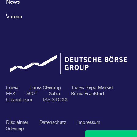
News
Retail Futures
FESR
Retail Index
Videos
Technology Futures
FESY
Technology In
Telecommunications
FEST
Telecommunic
Futures
Index
Travel & Leisure
FESV
Travel & Leisu
Futures
Index
Eurex
Eurex Clearing
Eurex Repo Market
EEX
360T
Xetra
Börse Frankfurt
Utilities Futures
FESU
Utilities Index
Clearstream
ISS STOXX
Disclaimer
Datenschutz
Impressum
Erfüllung
Sitemap