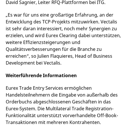
David Sagnier, Leiter RFQ-Plattformen bei ITG.
messen. Es handelt sich
um ein Muster-Cookie,
bei dem auf das Präfix
„Es war für uns eine großartige Erfahrung, an der
_pk_ses eine kurze Reihe
von Zahlen und
Entwicklung des TCP-Projekts mitzuwirken. Vectalis
Buchstaben folgt, bei der
es sich vermutlich um
ist sehr daran interessiert, noch mehr Synergien zu
einen Referenzcode für
erzielen, und wird Eurex Clearing dabei unterstützen,
die Domain handelt, die
das Cookie setzt.
weitere Effizienzsteigerungen und
_pk_ses.7.d059
www.eurex.com
30
Dieser Cookie-Name ist
Qualitätsverbesserungen für die Branche zu
Minuten
mit der Open-Source-
erreichen“, so Julien Flaquieres, Head of Business
Webanalyseplattform
Piwik verbunden. Er wird
Development bei Vectalis.
verwendet, um Website-
Betreibern zu helfen, das
Besucherverhalten zu
Weiterführende Informationen
verfolgen und die
Leistung der Website zu
messen. Es handelt sich
Eurex Trade Entry Services ermöglichen
um ein Muster-Cookie,
bei dem auf das Präfix
Handelsteilnehmern die Eingabe von außerhalb des
_pk_ses eine kurze Reihe
von Zahlen und
Orderbuchs abgeschlossenen Geschäften in das
Buchstaben folgt, bei der
es sich vermutlich um
Eurex-System. Die Multilateral Trade Registration-
einen Referenzcode für
Funktionalität unterstützt vorverhandelte Off-Book-
die Domain handelt, die
das Cookie setzt.
Transaktionen mit mehreren Kontrahenten.