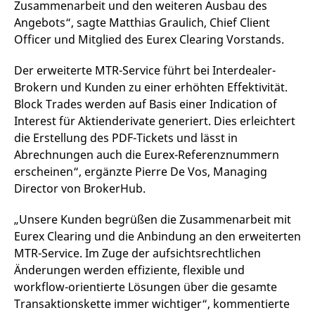
Zusammenarbeit und den weiteren Ausbau des
die Domain handelt, die
Videos zu verfolgen.
das Cookie setzt.
Es kann auch
Angebots“, sagte Matthias Graulich, Chief Client
bestimmen, ob der
_pk_ses.7.931a
www.eurex.com
30
Dieser Cookie-Name ist
Officer und Mitglied des Eurex Clearing Vorstands.
Website-Besucher die
Minuten
mit der Open-Source-
neue oder alte Version
Webanalyseplattform
der Youtube-
Piwik verbunden. Er wird
Oberfläche
Der erweiterte MTR-Service führt bei Interdealer-
verwendet, um Website-
verwendet.
Brokern und Kunden zu einer erhöhten Effektivität.
Betreibern zu helfen, das
Besucherverhalten zu
YSC
Google LLC
Session
Dieses Cookie wird
Block Trades werden auf Basis einer Indication of
verfolgen und die
.youtube.com
von YouTube gesetzt,
Leistung der Website zu
um Ansichten
Interest für Aktienderivate generiert. Dies erleichtert
messen. Es handelt sich
eingebetteter Videos
um ein Muster-Cookie,
die Erstellung des PDF-Tickets und lässt in
zu verfolgen.
bei dem auf das Präfix
Abrechnungen auch die Eurex-Referenznummern
_pk_ses eine kurze Reihe
von Zahlen und
erscheinen“, ergänzte Pierre De Vos, Managing
Buchstaben folgt, bei der
es sich vermutlich um
Director von BrokerHub.
einen Referenzcode für
die Domain handelt, die
das Cookie setzt.
„Unsere Kunden begrüßen die Zusammenarbeit mit
_pk_id.7.d059
www.eurex.com
1 Jahr
Dieser Cookie-Name ist
Eurex Clearing und die Anbindung an den erweiterten
mit der Open-Source-
MTR-Service. Im Zuge der aufsichtsrechtlichen
Webanalyseplattform
Piwik verbunden. Er wird
Änderungen werden effiziente, flexible und
verwendet, um Website-
Betreibern zu helfen, das
workflow-orientierte Lösungen über die gesamte
Besucherverhalten zu
Transaktionskette immer wichtiger“, kommentierte
verfolgen und die
Leistung der Website zu