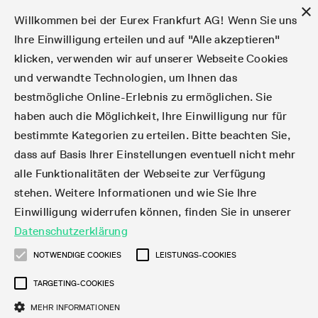
×
Willkommen bei der Eurex Frankfurt AG! Wenn Sie uns
Ihre Einwilligung erteilen und auf "Alle akzeptieren"
klicken, verwenden wir auf unserer Webseite Cookies
Märkte
Zinsderivate
Aktien
Aktienindex
Dividenden
Volatilität
ETF & ETC
Cryptocurrency
Rohstoffe
FX
Handel
Handelskalender
Handelszeiten
Börsenmitgliedschaft
Teilnehmerlisten
Orderbuch-Handel
Eurex T7 Entry Services
Handelsprogramme
Margin Calculators
Daten
Statistiken
Handels-Files
Clearing-Files
Rules & Regs
Kapitalmaßnahmen
MiFID II/MiFIR
Find
Kontakte und Lokationen
Training
Über uns
Märkte
und verwandte Technologien, um Ihnen das
bestmögliche Online-Erlebnis zu ermöglichen. Sie
English
简体
繁体
한국어
Notifizierte Anleihen | Lieferbare Anleihen und
Produktüberblick
Fixed Income Futures
Aktienoptionen
DAX®
Aktien-Dividendenderivate
VSTOXX®
Aktienindex-ETF-Derivate
FTSE Bitcoin & Ethereum Derivatives
Bloomberg Commodity Indizes
Währungspaare
Handelskalender-Archiv
Handelsphasen
Zulassungsanforderungen
Börsenmitglieder
Matching-Prinzipien
Multilaterale und Brokerage-Funktionalität
StrategyMaster
Eurex Clearing Prisma Margin Calculators
Online-Marktstatistiken
Produktparameter Files
Eurex Regelwerke
Informationen über Kapitalmaßnahmen
DEA-DMA
Corporate Action Information Subskription
Adressen
E-Vorlesungen
Der Handelsplatz
Handelskalender
Statistiken
Konvertierungsfaktoren
Handel
haben auch die Möglichkeit, Ihre Einwilligung nur für
bestimmte Kategorien zu erteilen. Bitte beachten Sie,
Fixed Income-Optionen
Aktien-Futures
Mini-DAX®
Aktienindex-Dividendenderivate
Varianz-Futures
Fixed Income ETF-Derivate
Verlängerte Handelszeiten
Clearing-Lizenzen
Market-Making Futures
Strategiehandel
Block Trades
VarianceCalculator
RBM Calculator
Tagesstatistiken
T7 Entry Service-Parameter
Risikoparameter und Initial Margins
Eurex Repo Regelwerke
Verfahren bei Kapitalmaßnahmen
Nachhandelstransparenz
Rundschreiben & Newsflashes abonnieren
Regionale Sales Kontakte
IFM Screencasts
Kernkompetenzen
Zinsderivate
Handelszeiten
Handels-Files
Clear
dass auf Basis Ihrer Einstellungen eventuell nicht mehr
alle Funktionalitäten der Webseite zur Verfügung
Financing of Futures CTDs
Aktien Total Return Futures
STOXX® Indizes
Exchange Traded Commodities-Derivate
Market-Making Optionen
Orderarten
T7 Entry Service via E-Mail
Monatsstatistiken
EFS Trades
Wertpapiere Margin-Gruppen und -Klassen
Rundschreiben & Mailings
Das Unternehmen
Kapitalmaßnahmen
Aktien
Production Newsboard
Clearing-Files
Daten
stehen. Weitere Informationen und wie Sie Ihre
Einwilligung widerrufen können, finden Sie in unserer
Corporate Bond Index Futures
MSCI Indizes
ISV & Service Provider
Orderverarbeitung
Vola Trades
Handelsstatistiken
EFP-Fin Trades
Haircut und Bereinigter Wechselkurs
News
Eurex-Derivate in den USA
Transaktionsentgelte
Aktienindex
Automatischer File Download
Support
Datenschutzerklärung
Geldmarktderivate
Total Return Futures
3rd Party Information Provider
Kontenstruktur
Zusätzliche Kontraktvarianten
Snapshot Summary Reports
EFP-Index Trades
Webcasts & Videos
Order-Transaktions-Verhältnis
Börsenmitgliedschaft
Real-time Daten
Dividenden
NOTWENDIGE COOKIES
LEISTUNGS-COOKIES
Rules & Regs
TARGETING-COOKIES
SARON® Futures
ESG Index Derivatives
Datenanbieter
Exchange for Physicals
MiFID2 Instrumente zu Rohstoff-Derivaten
Publikationen
Entgelt für exzessive Systemnutzung
Historische Daten
Teilnehmerlisten
Volatilität
Find
MEHR INFORMATIONEN