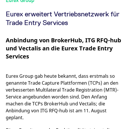
Eurex Group
v
a
B
Eurex erweitert Vertriebsnetzwerk für
S
a
Trade Entry Services
[abcdef0123456789]{32}
analytics.deutsche-
Session
E
boerse.com
B
mdg2sessionid
eurex-
Session
D
Anbindung von BrokerHub, ITG RFQ-hub
api.factsetdigitalsolutions.com
n
D
und Vectalis an die Eurex Trade Entry
Services
ApplicationGatewayAffinityCORS
analytics.deutsche-
Session
N
boerse.com
v
u
a
Eurex Group gab heute bekannt, dass erstmals so
ApplicationGatewayAffinity
eurex.com
Session
N
v
genannte Trade Capture Plattformen (TCPs) an den
u
a
verbesserten Multilateral Trade Registration (MTR)-
ApplicationGatewayAffinityCORS
eurex.com
Session
N
Service angebunden worden sind. Den Anfang
v
machen die TCPs BrokerHub und Vectalis; die
u
a
Anbindung von ITG RFQ-hub ist am 11. August
CookieScriptConsent
CookieScript
1 Jahr
D
geplant.
.eurex.com
C
D
E