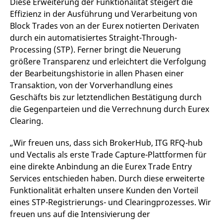
Diese Erweiterung der Funktionalität steigert die
f
Effizienz in der Ausführung und Verarbeitung von
s
B
Block Trades von an der Eurex notierten Derivaten
S
o
durch ein automatisiertes Straight-Through-
f
Processing (STP). Ferner bringt die Neuerung
größere Transparenz und erleichtert die Verfolgung
der Bearbeitungshistorie in allen Phasen einer
Transaktion, von der Vorverhandlung eines
Anbieter /
Gültig
Name
Beschreibung
Domain
Anbieter /
bis
Gültig
Geschäfts bis zur letztendlichen Bestätigung durch
Name
Beschreibung
Domain
bis
die Gegenparteien und die Verrechnung durch Eurex
_pk_id.7.931a
www.eurex.com
1 Jahr
Dieser Cookie-Name ist
mit der Open-Source-
CONSENT
Google LLC
1 Jahr
Dieses Cookie enthält
Clearing.
Webanalyseplattform
.youtube.com
Informationen darüber,
Piwik verbunden. Er wird
wie der Endbenutzer
verwendet, um Website-
die Website nutzt,
„Wir freuen uns, dass sich BrokerHub, ITG RFQ-hub
Betreibern zu helfen, das
sowie über Werbung,
Besucherverhalten zu
die der Endbenutzer
und Vectalis als erste Trade Capture-Plattformen für
verfolgen und die
möglicherweise vor
Leistung der Website zu
dem Besuch dieser
eine direkte Anbindung an die Eurex Trade Entry
messen. Es handelt sich
Website gesehen hat.
Services entschieden haben. Durch diese erweiterte
um ein Muster-Cookie,
bei dem auf das Präfix
VISITOR_INFO1_LIVE
Google LLC
6
Dieses Cookie wird
Funktionalität erhalten unsere Kunden den Vorteil
_pk_ses eine kurze Reihe
.youtube.com
Monate
von Youtube gesetzt,
von Zahlen und
um die
eines STP-Registrierungs- und Clearingprozesses. Wir
Buchstaben folgt, bei der
Benutzereinstellungen
es sich vermutlich um
freuen uns auf die Intensivierung der
für in Websites
einen Referenzcode für
eingebettete Youtube-