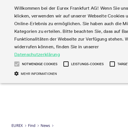
Willkommen bei der Eurex Frankfurt AG! Wenn Sie uns I
klicken, verwenden wir auf unserer Webseite Cookies
Märkte
Handel
Online-Erlebnis zu ermöglichen. Sie haben auch die Mö
Kategorien zu erteilen. Bitte beachten Sie, dass auf Bas
Produktüberblick
Handelskalender
Statistiken
Eurex Regelwerke
Corporate Action
Funktionalitäten der Webseite zur Verfügung stehen. W
Aktien
News
Handels-Files
Eurex-Derivate in d
Teilnehmerlisten
Handelskalender-Archiv
Online-Marktstatistiken
Information
Aktienoptionen
Produktparameter Fil
USA
Börsenmitglieder
widerrufen können, finden Sie in unserer
Tagesstatistiken
Subskription
Aktien-Futures
T7 Entry Service-
Market-Making Fut
Datenschutzerklärung
Zinsderivate
Eurex Repo Regelwerke
Webcasts & Videos
English
简体
繁体
한국어
Monatsstatistiken
Aktien Total Return
Parameter
Market-Making Opt
Fixed Income Futures
Handelszeiten
Order-Transaktions-
NOTWENDIGE COOKIES
LEISTUNGS-COOKIES
TARGE
Handelsstatistiken
Futures
EFS Trades
ISV & Service Provi
Fixed Income-
Handelsphasen
Rundschreiben &
Verhältnis
Snapshot Summary
MEHR INFORMATIONEN
EFP-Fin Trades
3rd Party Informati
Kapitalmaßnahmen
Publikationen
Optionen
Verlängerte
Newsflashes
Reports
EFP-Index Trades
Provider
Informationen über
Financing of Futures
Handelszeiten
abonnieren
Aktienindex
MiFID2 Instrumente z
Datenanbieter
Kapitalmaßnahmen
Entgelt für exzessiv
CTDs
DAX®
Formulare
Rohstoff-Derivaten
Broker
Verfahren bei
Systemnutzung
Corporate Bond Index
Mini-DAX®
Total Return Futures
Production Newsboard
Kapitalmaßnahmen
Rundschreiben &
Diese Cookies sind erforderlich um das reibungslose Funktionieren dieser Websi
Futures
STOXX® Indizes
Conversion Parameter
können daher nicht deaktiviert werden.
Mailings
Veranstaltungen
Geldmarktderivate
MSCI Indizes
Händler werden
Produkt und Preis
Gülti
SARON® Futures
Total Return Futures
Name
Anbieter / Domain
Transaktionsentgelte
bis
Report
EUREX
Find
News