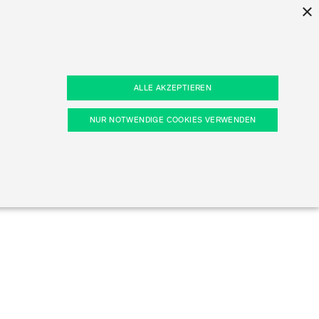
×
ind
ALLE AKZEPTIEREN
von
tors
n
Prisma
NUR NOTWENDIGE COOKIES VERWENDEN
ors
kie-Präferenzen, etc.). Diese erforderlichen Cookies
Entdecken Sie