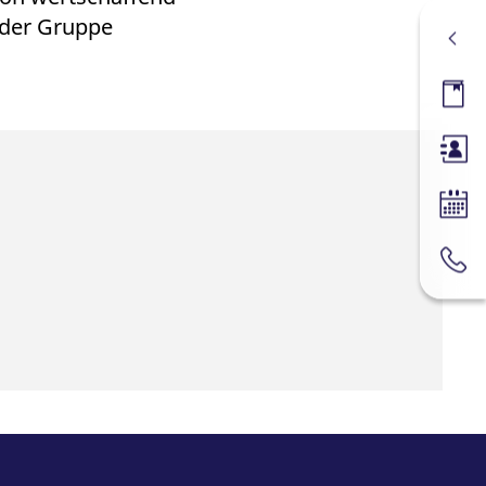
 der Gruppe
News
Membe
Hande
Händl