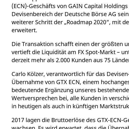
_pk_ses.7.931a
www.eurex.com
30
Dieser Cookie-Name ist mit
VISITOR_INFO1_LIVE
Google LLC
6
Dieses Cookie wird von 
(ECN)-Geschäfts von GAIN Capital Holdings fü
Minuten
und die Leistung der Websi
.youtube.com
Monate
Besucher die neue oder 
sich vermutlich um einen R
Devisenbereich der Deutsche Börse AG seine
YSC
Google LLC
Session
Dieses Cookie wird von 
_pk_id.7.d059
www.eurex.com
1 Jahr
Dieser Cookie-Name ist mit
.youtube.com
weiterer Schritt der „Roadmap 2020“, mit de
und die Leistung der Websi
sich vermutlich um einen R
erweitert.
_pk_ses.7.d059
www.eurex.com
30
Dieser Cookie-Name ist mit
Minuten
und die Leistung der Websi
sich vermutlich um einen R
Die Transaktion schafft einen der größten 
vertieft die Liquidität am FX Spot-Markt – un
derzeit mehr als 2.000 Kunden aus 75 Länd
Carlo Kölzer, verantwortlich für das Devis
Übernahme von GTX ECN, einem hochangese
bedeutende Ergänzung unseres bestehenden 
Wertversprechen bei, alle Kunden in versc
in heutigen als auch in künftigen Marktstru
2017 lagen die Bruttoerlöse des GTX-ECN-Gesc
wachsen. Es wird erwartet, dass die Überna