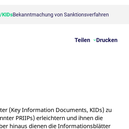
unsere neue
Produktsuche!
wendet wird. Wird normalerweise verwendet, um eine
/KIDs
Bekanntmachung von Sanktionsverfahren
Teilen
Drucken
tellungen für Besucher-Cookies zu speichern. Das
tter (Key Information Documents, KIDs) zu
reibern zu helfen, das Besucherverhalten zu verfolgen
nter PRIIPs) erleichtern und ihnen die
rze Reihe von Zahlen und Buchstaben folgt, bei der es
Endbenutzer möglicherweise vor dem Besuch dieser
er hinaus dienen die Informationsblätter