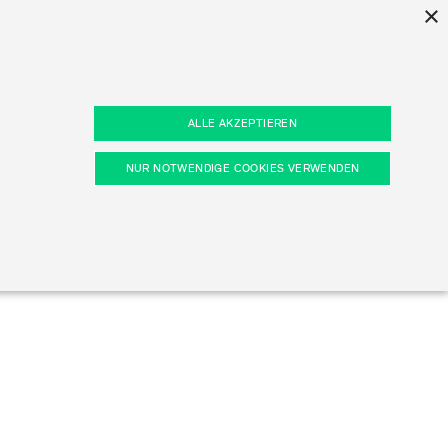
×
ind
ALLE AKZEPTIEREN
von
tors
n
Prisma
NUR NOTWENDIGE COOKIES VERWENDEN
ors
kie-Präferenzen, etc.). Diese erforderlichen Cookies
Entdecken Sie