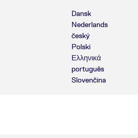
Dansk
Nederlands
český
Polski
Ελληνικά
português
Slovenčina