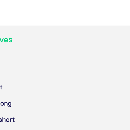
ives
t
long
short