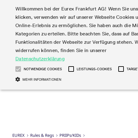
Willkommen bei der Eurex Frankfurt AG! Wenn Sie uns I
klicken, verwenden wir auf unserer Webseite Cookies
Märkte
Handel
Online-Erlebnis zu ermöglichen. Sie haben auch die Mö
Kategorien zu erteilen. Bitte beachten Sie, dass auf Bas
Produktüberblick
Handelskalender
Statistiken
Eurex Regelwerke
Corporate Action
Funktionalitäten der Webseite zur Verfügung stehen. W
Aktien
News
Handels-Files
Eurex-Derivate in d
Teilnehmerlisten
Handelskalender-Archiv
Online-Marktstatistiken
Information
Aktienoptionen
Produktparameter Fil
USA
Börsenmitglieder
widerrufen können, finden Sie in unserer
Tagesstatistiken
Subskription
Aktien-Futures
T7 Entry Service-
Market-Making Fut
Datenschutzerklärung
Zinsderivate
Eurex Repo Regelwerke
Webcasts & Videos
English
简体
繁体
한국어
Monatsstatistiken
Aktien Total Return
Parameter
Market-Making Opt
Fixed Income Futures
Handelszeiten
Order-Transaktions-
NOTWENDIGE COOKIES
LEISTUNGS-COOKIES
TARGE
Handelsstatistiken
Futures
EFS Trades
ISV & Service Provi
Fixed Income-
Handelsphasen
Rundschreiben &
Verhältnis
Snapshot Summary
MEHR INFORMATIONEN
EFP-Fin Trades
3rd Party Informati
Kapitalmaßnahmen
Publikationen
Optionen
Verlängerte
Newsflashes
Reports
EFP-Index Trades
Provider
Informationen über
Financing of Futures
Handelszeiten
abonnieren
Aktienindex
MiFID2 Instrumente z
Datenanbieter
Kapitalmaßnahmen
Entgelt für exzessiv
CTDs
DAX®
Formulare
Rohstoff-Derivaten
Broker
Verfahren bei
Systemnutzung
Corporate Bond Index
Mini-DAX®
Total Return Futures
Production Newsboard
Kapitalmaßnahmen
Rundschreiben &
Diese Cookies sind erforderlich um das reibungslose Funktionieren dieser Websi
Futures
STOXX® Indizes
Conversion Parameter
können daher nicht deaktiviert werden.
Mailings
Veranstaltungen
Geldmarktderivate
MSCI Indizes
Händler werden
Produkt und Preis
Gülti
SARON® Futures
Total Return Futures
Name
Anbieter / Domain
Transaktionsentgelte
bis
Report
EUREX
Rules & Regs
PRIIPs/KIDs