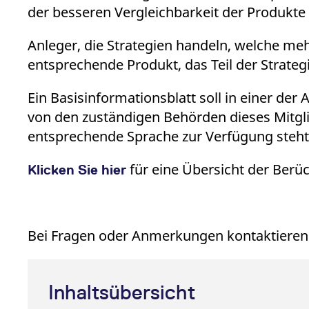
_pk_ses.7.931a
www.eurex.com
30
Dieser Cookie-Name ist mit
VISITOR_INFO1_LIVE
Google LLC
6
Dieses Cookie wird von 
der besseren Vergleichbarkeit der Produkte
Minuten
und die Leistung der Websi
.youtube.com
Monate
Besucher die neue oder 
sich vermutlich um einen R
YSC
Google LLC
Session
Dieses Cookie wird von 
_pk_id.7.d059
www.eurex.com
1 Jahr
Dieser Cookie-Name ist mit
Anleger, die Strategien handeln, welche meh
.youtube.com
und die Leistung der Websi
sich vermutlich um einen R
entsprechende Produkt, das Teil der Strategi
_pk_ses.7.d059
www.eurex.com
30
Dieser Cookie-Name ist mit
Minuten
und die Leistung der Websi
Ein Basisinformationsblatt soll in einer der
sich vermutlich um einen R
von den zuständigen Behörden dieses Mitgli
entsprechende Sprache zur Verfügung steht, 
für eine Übersicht der Berü
Klicken Sie hier
Bei Fragen oder Anmerkungen kontaktieren 
Inhaltsübersicht