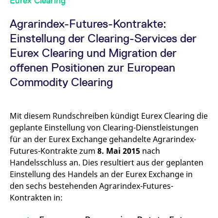
Eurex Clearing
v
a
B
Agrarindex-Futures-Kontrakte:
S
a
Einstellung der Clearing-Services der
[abcdef0123456789]{32}
analytics.deutsche-
Session
E
Eurex Clearing und Migration der
boerse.com
B
offenen Positionen zur European
mdg2sessionid
eurex-
Session
D
api.factsetdigitalsolutions.com
n
D
Commodity Clearing
ApplicationGatewayAffinityCORS
analytics.deutsche-
Session
N
boerse.com
v
u
a
Mit diesem Rundschreiben kündigt Eurex Clearing die
geplante Einstellung von Clearing-Dienstleistungen
ApplicationGatewayAffinity
eurex.com
Session
N
v
für an der Eurex Exchange gehandelte Agrarindex-
u
a
Futures-Kontrakte zum
8. Mai 2015
nach
Handelsschluss an. Dies resultiert aus der geplanten
ApplicationGatewayAffinityCORS
eurex.com
Session
N
v
Einstellung des Handels an der Eurex Exchange in
u
a
den sechs bestehenden Agrarindex-Futures-
Kontrakten in:
CookieScriptConsent
CookieScript
1 Jahr
D
.eurex.com
C
D
E