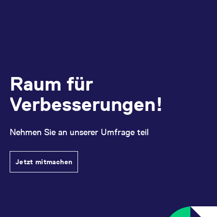
messen. Es handelt sich
um ein Muster-Cookie,
bei dem auf das Präfix
_pk_ses eine kurze Reihe
von Zahlen und
Buchstaben folgt, bei der
es sich vermutlich um
einen Referenzcode für
die Domain handelt, die
das Cookie setzt.
Raum für
_pk_ses.7.d059
www.eurex.com
30
Dieser Cookie-Name ist
Minuten
mit der Open-Source-
Webanalyseplattform
Verbesserungen!
Piwik verbunden. Er wird
verwendet, um Website-
Betreibern zu helfen, das
Besucherverhalten zu
verfolgen und die
Nehmen Sie an unserer Umfrage teil
Leistung der Website zu
messen. Es handelt sich
um ein Muster-Cookie,
bei dem auf das Präfix
_pk_ses eine kurze Reihe
Jetzt mitmachen
von Zahlen und
Buchstaben folgt, bei der
es sich vermutlich um
einen Referenzcode für
die Domain handelt, die
das Cookie setzt.