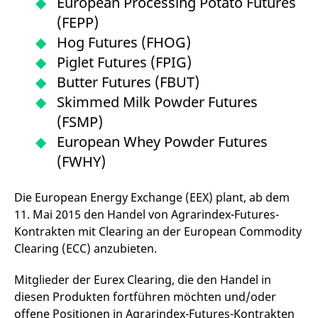
European Processing Potato Futures
f
s
(FEPP)
B
S
Hog Futures (FHOG)
o
f
Piglet Futures (FPIG)
Butter Futures (FBUT)
Skimmed Milk Powder Futures
(FSMP)
Anbieter /
Gültig
Name
Beschreibung
Domain
Anbieter /
bis
Gültig
European Whey Powder Futures
Name
Beschreibung
Domain
bis
_pk_id.7.931a
www.eurex.com
1 Jahr
Dieser Cookie-Name ist
(FWHY)
mit der Open-Source-
CONSENT
Google LLC
1 Jahr
Dieses Cookie enthält
Webanalyseplattform
.youtube.com
Informationen darüber,
Piwik verbunden. Er wird
wie der Endbenutzer
verwendet, um Website-
Die European Energy Exchange (EEX) plant, ab dem
die Website nutzt,
Betreibern zu helfen, das
sowie über Werbung,
11. Mai 2015 den Handel von Agrarindex-Futures-
Besucherverhalten zu
die der Endbenutzer
verfolgen und die
möglicherweise vor
Kontrakten mit Clearing an der European Commodity
Leistung der Website zu
dem Besuch dieser
messen. Es handelt sich
Website gesehen hat.
Clearing (ECC) anzubieten.
um ein Muster-Cookie,
bei dem auf das Präfix
VISITOR_INFO1_LIVE
Google LLC
6
Dieses Cookie wird
_pk_ses eine kurze Reihe
.youtube.com
Monate
von Youtube gesetzt,
Mitglieder der Eurex Clearing, die den Handel in
von Zahlen und
um die
Buchstaben folgt, bei der
diesen Produkten fortführen möchten und/oder
Benutzereinstellungen
es sich vermutlich um
für in Websites
offene Positionen in Agrarindex-Futures-Kontrakten
einen Referenzcode für
eingebettete Youtube-