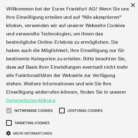
×
Willkommen bei der Eurex Frankfurt AG! Wenn Sie uns
Ihre Einwilligung erteilen und auf "Alle akzeptieren"
klicken, verwenden wir auf unserer Webseite Cookies
Märkte
Zinsderivate
Aktien
Aktienindex
Dividenden
Volatilität
ETF & ETC
Cryptocurrency
Rohstoffe
FX
Handel
Handelskalender
Handelszeiten
Börsenmitgliedschaft
Teilnehmerlisten
Orderbuch-Handel
Eurex T7 Entry Services
Handelsprogramme
Margin Calculators
Daten
Statistiken
Handels-Files
Clearing-Files
Rules & Regs
Kapitalmaßnahmen
MiFID II/MiFIR
Find
Kontakte und Lokationen
Training
Über uns
Märkte
und verwandte Technologien, um Ihnen das
bestmögliche Online-Erlebnis zu ermöglichen. Sie
English
简体
繁体
한국어
Notifizierte Anleihen | Lieferbare Anleihen und
Produktüberblick
Fixed Income Futures
Aktienoptionen
DAX®
Aktien-Dividendenderivate
VSTOXX®
Aktienindex-ETF-Derivate
FTSE Bitcoin & Ethereum Derivatives
Bloomberg Commodity Indizes
Währungspaare
Handelskalender-Archiv
Handelsphasen
Zulassungsanforderungen
Börsenmitglieder
Matching-Prinzipien
Multilaterale und Brokerage-Funktionalität
StrategyMaster
Eurex Clearing Prisma Margin Calculators
Online-Marktstatistiken
Produktparameter Files
Eurex Regelwerke
Informationen über Kapitalmaßnahmen
DEA-DMA
Corporate Action Information Subskription
Adressen
E-Vorlesungen
Der Handelsplatz
Handelskalender
Statistiken
Konvertierungsfaktoren
Handel
haben auch die Möglichkeit, Ihre Einwilligung nur für
bestimmte Kategorien zu erteilen. Bitte beachten Sie,
Fixed Income-Optionen
Aktien-Futures
Mini-DAX®
Aktienindex-Dividendenderivate
Varianz-Futures
Fixed Income ETF-Derivate
Verlängerte Handelszeiten
Clearing-Lizenzen
Market-Making Futures
Strategiehandel
Block Trades
VarianceCalculator
RBM Calculator
Tagesstatistiken
T7 Entry Service-Parameter
Risikoparameter und Initial Margins
Eurex Repo Regelwerke
Verfahren bei Kapitalmaßnahmen
Nachhandelstransparenz
Rundschreiben & Newsflashes abonnieren
Regionale Sales Kontakte
IFM Screencasts
Kernkompetenzen
Zinsderivate
Handelszeiten
Handels-Files
Clear
dass auf Basis Ihrer Einstellungen eventuell nicht mehr
alle Funktionalitäten der Webseite zur Verfügung
Financing of Futures CTDs
Aktien Total Return Futures
STOXX® Indizes
Exchange Traded Commodities-Derivate
Market-Making Optionen
Orderarten
T7 Entry Service via E-Mail
Monatsstatistiken
EFS Trades
Wertpapiere Margin-Gruppen und -Klassen
Rundschreiben & Mailings
Das Unternehmen
Kapitalmaßnahmen
Aktien
Production Newsboard
Clearing-Files
Daten
stehen. Weitere Informationen und wie Sie Ihre
Einwilligung widerrufen können, finden Sie in unserer
Corporate Bond Index Futures
MSCI Indizes
ISV & Service Provider
Orderverarbeitung
Vola Trades
Handelsstatistiken
EFP-Fin Trades
Haircut und Bereinigter Wechselkurs
News
Eurex-Derivate in den USA
Transaktionsentgelte
Aktienindex
Automatischer File Download
Support
Datenschutzerklärung
Geldmarktderivate
Total Return Futures
3rd Party Information Provider
Kontenstruktur
Zusätzliche Kontraktvarianten
Snapshot Summary Reports
EFP-Index Trades
Webcasts & Videos
Order-Transaktions-Verhältnis
Börsenmitgliedschaft
Real-time Daten
Dividenden
NOTWENDIGE COOKIES
LEISTUNGS-COOKIES
Rules & Regs
TARGETING-COOKIES
SARON® Futures
ESG Index Derivatives
Datenanbieter
Exchange for Physicals
MiFID2 Instrumente zu Rohstoff-Derivaten
Publikationen
Entgelt für exzessive Systemnutzung
Historische Daten
Teilnehmerlisten
Volatilität
Find
MEHR INFORMATIONEN