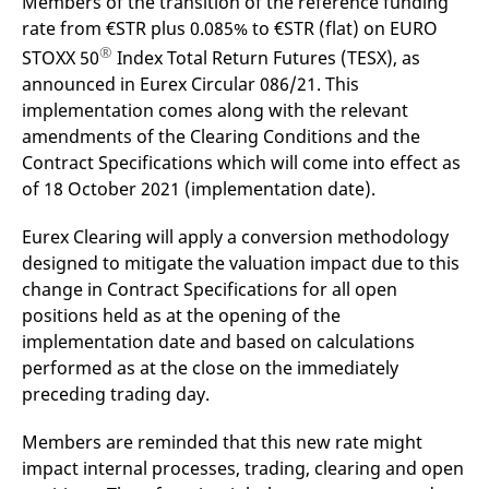
Members of the transition of the reference funding
f
rate from €STR plus 0.085% to €STR (flat) on EURO
s
B
®
STOXX 50
Index Total Return Futures (TESX), as
S
o
announced in Eurex Circular 086/21. This
f
implementation comes along with the relevant
amendments of the Clearing Conditions and the
Contract Specifications which will come into effect as
of 18 October 2021 (implementation date).
Anbieter /
Gültig
Name
Beschreibung
Domain
Anbieter /
bis
Gültig
Name
Beschreibung
Domain
bis
Eurex Clearing will apply a conversion methodology
_pk_id.7.931a
www.eurex.com
1 Jahr
Dieser Cookie-Name ist
mit der Open-Source-
CONSENT
Google LLC
1 Jahr
Dieses Cookie enthält
designed to mitigate the valuation impact due to this
Webanalyseplattform
.youtube.com
Informationen darüber,
Piwik verbunden. Er wird
wie der Endbenutzer
change in Contract Specifications for all open
verwendet, um Website-
die Website nutzt,
positions held as at the opening of the
Betreibern zu helfen, das
sowie über Werbung,
Besucherverhalten zu
die der Endbenutzer
implementation date and based on calculations
verfolgen und die
möglicherweise vor
Leistung der Website zu
dem Besuch dieser
performed as at the close on the immediately
messen. Es handelt sich
Website gesehen hat.
um ein Muster-Cookie,
preceding trading day.
bei dem auf das Präfix
VISITOR_INFO1_LIVE
Google LLC
6
Dieses Cookie wird
_pk_ses eine kurze Reihe
.youtube.com
Monate
von Youtube gesetzt,
von Zahlen und
Members are reminded that this new rate might
um die
Buchstaben folgt, bei der
Benutzereinstellungen
impact internal processes, trading, clearing and open
es sich vermutlich um
für in Websites
einen Referenzcode für
eingebettete Youtube-