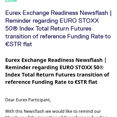
Eurex
v
a
B
Eurex Exchange Readiness Newsflash |
S
a
Reminder regarding EURO STOXX
[abcdef0123456789]{32}
analytics.deutsche-
Session
E
50® Index Total Return Futures
boerse.com
B
transition of reference Funding Rate to
mdg2sessionid
eurex-
Session
D
api.factsetdigitalsolutions.com
n
D
€STR flat
ApplicationGatewayAffinityCORS
analytics.deutsche-
Session
N
boerse.com
v
u
Eurex Exchange Readiness Newsflash |
a
Reminder regarding EURO STOXX 50®
ApplicationGatewayAffinity
eurex.com
Session
N
v
Index Total Return Futures transition of
u
a
reference Funding Rate to €STR flat
ApplicationGatewayAffinityCORS
eurex.com
Session
N
v
u
a
Dear Eurex Participant,
CookieScriptConsent
CookieScript
1 Jahr
D
.eurex.com
C
With this Newsflash we would like to remind our
D
E