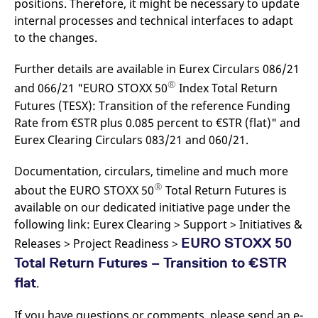
positions. Therefore, it might be necessary to update
die Domain handelt, die
Videos zu verfolgen.
das Cookie setzt.
Es kann auch
internal processes and technical interfaces to adapt
bestimmen, ob der
to the changes.
_pk_ses.7.931a
www.eurex.com
30
Dieser Cookie-Name ist
Website-Besucher die
Minuten
mit der Open-Source-
neue oder alte Version
Webanalyseplattform
der Youtube-
Piwik verbunden. Er wird
Further details are available in Eurex Circulars 086/21
Oberfläche
verwendet, um Website-
verwendet.
®
Betreibern zu helfen, das
and 066/21 "EURO STOXX 50
Index Total Return
Besucherverhalten zu
YSC
Google LLC
Session
Dieses Cookie wird
Futures (TESX): Transition of the reference Funding
verfolgen und die
.youtube.com
von YouTube gesetzt,
Leistung der Website zu
um Ansichten
Rate from €STR plus 0.085 percent to €STR (flat)" and
messen. Es handelt sich
eingebetteter Videos
um ein Muster-Cookie,
Eurex Clearing Circulars 083/21 and 060/21.
zu verfolgen.
bei dem auf das Präfix
_pk_ses eine kurze Reihe
von Zahlen und
Documentation, circulars, timeline and much more
Buchstaben folgt, bei der
®
es sich vermutlich um
about the EURO STOXX 50
Total Return Futures is
einen Referenzcode für
available on our dedicated initiative page under the
die Domain handelt, die
das Cookie setzt.
following link: Eurex Clearing > Support > Initiatives &
_pk_id.7.d059
www.eurex.com
1 Jahr
Dieser Cookie-Name ist
EURO STOXX 50
Releases > Project Readiness >
mit der Open-Source-
Webanalyseplattform
Total Return Futures – Transition to €STR
Piwik verbunden. Er wird
verwendet, um Website-
flat
.
Betreibern zu helfen, das
Besucherverhalten zu
verfolgen und die
If you have questions or comments, please send an e-
Leistung der Website zu