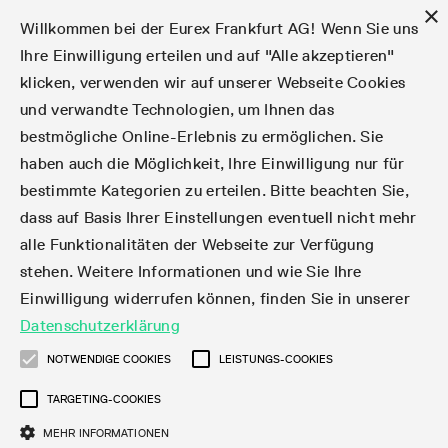
×
Willkommen bei der Eurex Frankfurt AG! Wenn Sie uns
Ihre Einwilligung erteilen und auf "Alle akzeptieren"
klicken, verwenden wir auf unserer Webseite Cookies
Märkte
Zinsderivate
Aktien
Aktienindex
Dividenden
Volatilität
ETF & ETC
Cryptocurrency
Rohstoffe
FX
Handel
Handelskalender
Handelszeiten
Börsenmitgliedschaft
Teilnehmerlisten
Orderbuch-Handel
Eurex T7 Entry Services
Handelsprogramme
Margin Calculators
Daten
Statistiken
Handels-Files
Clearing-Files
Rules & Regs
Kapitalmaßnahmen
MiFID II/MiFIR
Find
Kontakte und Lokationen
Training
Über uns
Märkte
und verwandte Technologien, um Ihnen das
bestmögliche Online-Erlebnis zu ermöglichen. Sie
English
简体
繁体
한국어
Notifizierte Anleihen | Lieferbare Anleihen und
Produktüberblick
Fixed Income Futures
Aktienoptionen
DAX®
Aktien-Dividendenderivate
VSTOXX®
Aktienindex-ETF-Derivate
FTSE Bitcoin & Ethereum Derivatives
Bloomberg Commodity Indizes
Währungspaare
Handelskalender-Archiv
Handelsphasen
Zulassungsanforderungen
Börsenmitglieder
Matching-Prinzipien
Multilaterale und Brokerage-Funktionalität
StrategyMaster
Eurex Clearing Prisma Margin Calculators
Online-Marktstatistiken
Produktparameter Files
Eurex Regelwerke
Informationen über Kapitalmaßnahmen
DEA-DMA
Corporate Action Information Subskription
Adressen
E-Vorlesungen
Der Handelsplatz
Handelskalender
Statistiken
Konvertierungsfaktoren
Handel
haben auch die Möglichkeit, Ihre Einwilligung nur für
bestimmte Kategorien zu erteilen. Bitte beachten Sie,
Fixed Income-Optionen
Aktien-Futures
Mini-DAX®
Aktienindex-Dividendenderivate
Varianz-Futures
Fixed Income ETF-Derivate
Verlängerte Handelszeiten
Clearing-Lizenzen
Market-Making Futures
Strategiehandel
Block Trades
VarianceCalculator
RBM Calculator
Tagesstatistiken
T7 Entry Service-Parameter
Risikoparameter und Initial Margins
Eurex Repo Regelwerke
Verfahren bei Kapitalmaßnahmen
Nachhandelstransparenz
Rundschreiben & Newsflashes abonnieren
Regionale Sales Kontakte
IFM Screencasts
Kernkompetenzen
Zinsderivate
Handelszeiten
Handels-Files
Clear
dass auf Basis Ihrer Einstellungen eventuell nicht mehr
alle Funktionalitäten der Webseite zur Verfügung
Financing of Futures CTDs
Aktien Total Return Futures
STOXX® Indizes
Exchange Traded Commodities-Derivate
Market-Making Optionen
Orderarten
T7 Entry Service via E-Mail
Monatsstatistiken
EFS Trades
Wertpapiere Margin-Gruppen und -Klassen
Rundschreiben & Mailings
Das Unternehmen
Kapitalmaßnahmen
Aktien
Production Newsboard
Clearing-Files
Daten
stehen. Weitere Informationen und wie Sie Ihre
Einwilligung widerrufen können, finden Sie in unserer
Corporate Bond Index Futures
MSCI Indizes
ISV & Service Provider
Orderverarbeitung
Vola Trades
Handelsstatistiken
EFP-Fin Trades
Haircut und Bereinigter Wechselkurs
News
Eurex-Derivate in den USA
Transaktionsentgelte
Aktienindex
Automatischer File Download
Support
Datenschutzerklärung
Geldmarktderivate
Total Return Futures
3rd Party Information Provider
Kontenstruktur
Zusätzliche Kontraktvarianten
Snapshot Summary Reports
EFP-Index Trades
Webcasts & Videos
Order-Transaktions-Verhältnis
Börsenmitgliedschaft
Real-time Daten
Dividenden
NOTWENDIGE COOKIES
LEISTUNGS-COOKIES
Rules & Regs
TARGETING-COOKIES
SARON® Futures
ESG Index Derivatives
Datenanbieter
Exchange for Physicals
MiFID2 Instrumente zu Rohstoff-Derivaten
Publikationen
Entgelt für exzessive Systemnutzung
Historische Daten
Teilnehmerlisten
Volatilität
Find
MEHR INFORMATIONEN